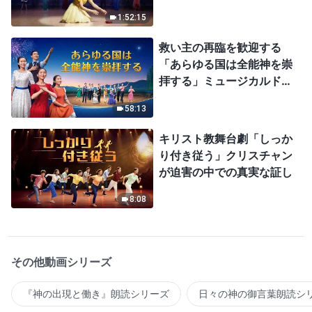
1:52:15
救い主の再臨を歓迎する
「あらゆる国は全能神を崇
拝する」ミュージカルドラ
マ
58:13
キリスト教舞台劇「しっか
り付き従う」クリスチャン
が迫害の中での真実な証し
8:08
その他動画シリーズ
『神の出現と働き』朗読シリーズ
日々の神の御言葉朗読シ