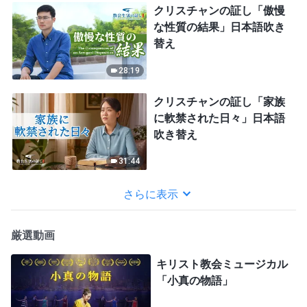
クリスチャンの証し「傲慢
な性質の結果」日本語吹き
替え
28:19
クリスチャンの証し「家族
に軟禁された日々」日本語
吹き替え
31:44
さらに表示
厳選動画
キリスト教会ミュージカル
「小真の物語」