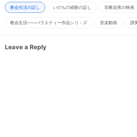
教会生活の証し
いのちの経験の証し
宗教迫害の映画
教会生活――バラエティー作品シリ－ズ
音楽動画
讃
Leave a Reply