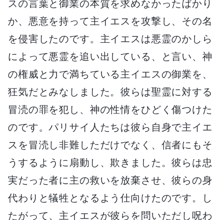
スの言葉と御業の本質を求めなかったばかり
か、悪意を持って主イエスを攻撃し、その名
を侵害したのです。主イエスは悪霊のかしら
によって悪霊を追い出している、と言い、神
の権威と力で満ちている主イエスの御業を、
狂気だとみなしました。彼らは聖霊に対する
冒涜の罪を犯し、神の性情をひどく傷つけた
のです。パリサイ人たちは彼ら自身で主イエ
スを冒涜し非難しただけでなく、信者にもそ
うするように扇動し、欺きました。彼らは忠
実だった者に主の救いを放棄させ、彼らの身
代わりと犠牲となるよう仕向けたのです。し
たがって、主イエスが彼らを問いただし呪わ