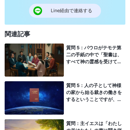
Line経由で連絡する
関連記事
質問 5：パウロがテモテ第
二の手紙の中で「聖書は、
すべて神の霊感を受けて書
かれたものであって」（テ
モテヘの第二の手紙
3:16）。つまり聖書の言葉
質問 5：人の子として神様
は全て神の御言葉であり、
の家から始る裁きの働きを
聖書は主を代弁するという
するということですが、こ
ことです。主を信じること
れは聖書の預言と完全に一
は聖書を信じることで、聖
致しています！ 神様の家
書を信じることは主を信じ
から始まる裁きはヨハネの
質問：主イエスは「わたし
ることです。聖書から逸脱
黙示録にある大きな白い玉