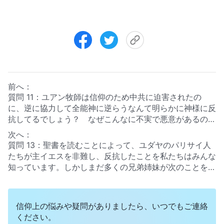
前へ：
質問 11：ユアン牧師は信仰のため中共に迫害されたの
に、逆に協力して全能神に逆らうなんて明らかに神様に反
抗してるでしょう？ なぜこんなに不実で悪意があるのか
しら？
次へ：
質問 13：聖書を読むことによって、ユダヤのパリサイ人
たちが主イエスを非難し、反抗したことを私たちはみんな
知っています。しかしまだ多くの兄弟姉妹が次のことを理
解できていません。主イエスがその御業をなされた時、パ
リサイ人たちがその言葉には権威と力があるのを知ってい
た。にもかかわらず、狂ったように主イエスに反抗し、非
信仰上の悩みや疑問がありましたら、いつでもご連絡
難しています。彼らは主イエスを十字架に磔にしました。
ください。
彼らの本質と実質は何だったのでしょう。