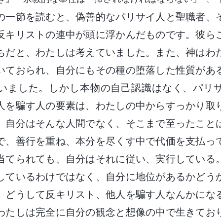
の一節を読むと、偽善的なパリサイ人と聖職者、
反キリストの連中が頭に浮かんだものです。彼ら
ちだと、わたしは考えていました。また、神はわ
いておられ、自分にもその種の堕落した性質があ
いました。しかし本物の自己認識はなく、パリ
人を騙す人の要素は、わたしの中からすっかり取
。自分はそんな人間でなく、そこまで至ったこと
で、善行を重ね、本分を尽くす中で代価を支払っ
当てられても、自分はそれに従い、実行している
しているわけではなく、自分に地位があるかどう
。どうして反キリスト、他人を騙す人なんかにな
わたしは完全に自分の観念と想像の中で生きてお