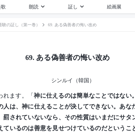
美歌
朗読
証し
絵画展
経験の証し（第一巻）
69. ある偽善者の悔い改め
69. ある偽善者の悔い改め
シンルイ（韓国）
われます。「
神に仕えるのは簡単なことではない
の人は、神に仕えることが決してできない。あな
、罰されていないなら、その性質はいまだにサタ
えているのは善意を見せつけているのだというこ