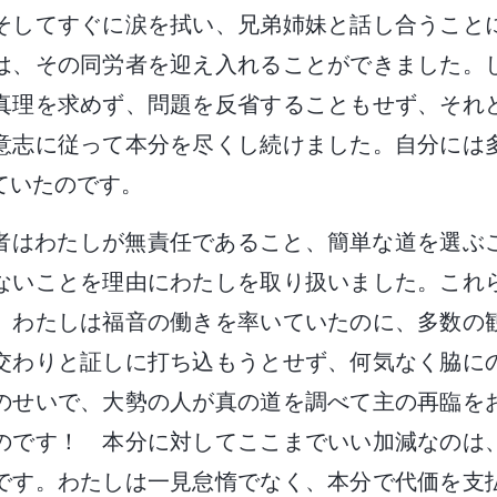
そしてすぐに涙を拭い、兄弟姉妹と話し合うこと
は、その同労者を迎え入れることができました。
真理を求めず、問題を反省することもせず、それ
意志に従って本分を尽くし続けました。自分には
ていたのです。
者はわたしが無責任であること、簡単な道を選ぶ
ないことを理由にわたしを取り扱いました。これ
。わたしは福音の働きを率いていたのに、多数の
交わりと証しに打ち込もうとせず、何気なく脇に
のせいで、大勢の人が真の道を調べて主の再臨を
のです！ 本分に対してここまでいい加減なのは
です。わたしは一見怠惰でなく、本分で代価を支