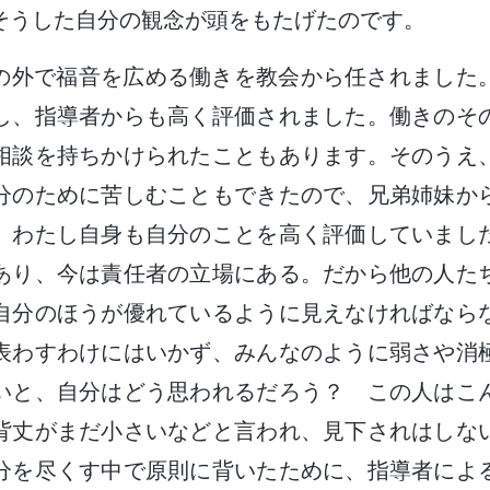
そうした自分の観念が頭をもたげたのです。
の外で福音を広める働きを教会から任されました
し、指導者からも高く評価されました。働きのそ
相談を持ちかけられたこともあります。そのうえ
分のために苦しむこともできたので、兄弟姉妹か
。わたし自身も自分のことを高く評価していまし
あり、今は責任者の立場にある。だから他の人た
自分のほうが優れているように見えなければなら
表わすわけにはいかず、みんなのように弱さや消
いと、自分はどう思われるだろう？ この人はこ
背丈がまだ小さいなどと言われ、見下されはしな
分を尽くす中で原則に背いたために、指導者によ