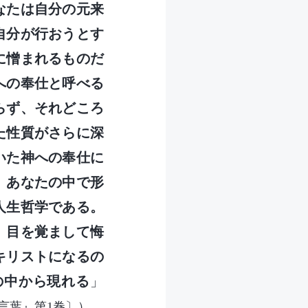
なたは自分の元来
自分が行おうとす
に憎まれるものだ
への奉仕と呼べる
らず、それどころ
た性質がさらに深
いた神への奉仕に
、あなたの中で形
人生哲学である。
。目を覚まして悔
キリストになるの
の中から現れる
」
。
言葉』第1巻〕）