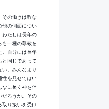
。その働きは程な
の他の側面につい
、わたしは長年の
らも一種の尊敬を
た。自分には長年
ちと同じであって
ない。みんなより
極性を見せてはい
んなに長く神を信
いだろうか。その
る取り扱いを受け