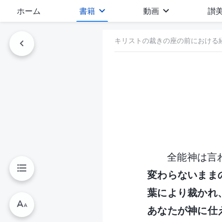
ホーム
書籍
動画
讃
キリストの裁きの座の前における
全能神は言
変わらないまま
葉により裁かれ
あなたが神に仕