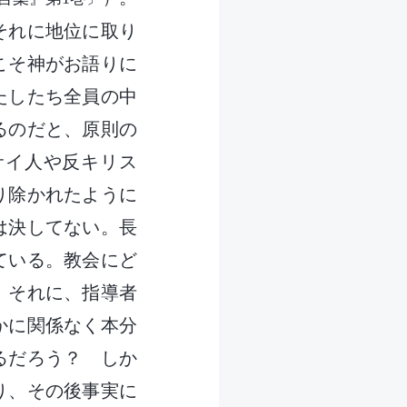
それに地位に取り
こそ神がお語りに
たしたち全員の中
るのだと、原則の
サイ人や反キリス
り除かれたように
は決してない。長
ている。教会にど
。それに、指導者
かに関係なく本分
るだろう？ しか
り、その後事実に