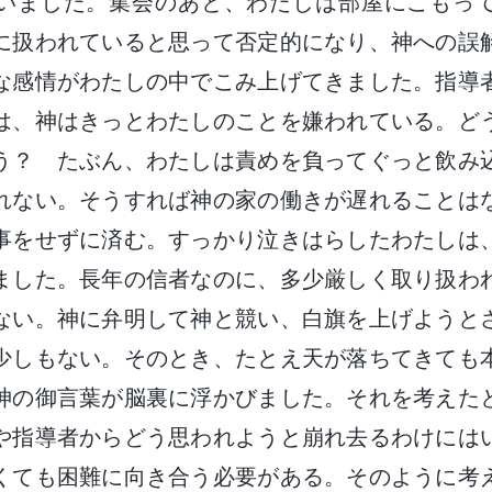
いました。集会のあと、わたしは部屋にこもっ
に扱われていると思って否定的になり、神への誤
な感情がわたしの中でこみ上げてきました。指導
は、神はきっとわたしのことを嫌われている。ど
う？ たぶん、わたしは責めを負ってぐっと飲み
れない。そうすれば神の家の働きが遅れることは
事をせずに済む。すっかり泣きはらしたわたしは
ました。長年の信者なのに、多少厳しく取り扱わ
ない。神に弁明して神と競い、白旗を上げようと
少しもない。そのとき、たとえ天が落ちてきても
神の御言葉が脳裏に浮かびました。それを考えた
や指導者からどう思われようと崩れ去るわけには
くても困難に向き合う必要がある。そのように考