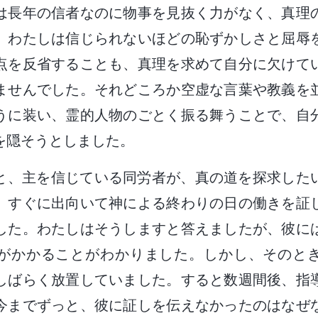
は長年の信者なのに物事を見抜く力がなく、真理
。わたしは信じられないほどの恥ずかしさと屈辱
点を反省することも、真理を求めて自分に欠けて
ませんでした。それどころか空虚な言葉や教義を
うに装い、霊的人物のごとく振る舞うことで、自
を隠そうとしました。
と、主を信じている同労者が、真の道を探求した
、すぐに出向いて神による終わりの日の働きを証
した。わたしはそうしますと答えましたが、彼に
がかかることがわかりました。しかし、そのと
しばらく放置していました。すると数週間後、指
今までずっと、彼に証しを伝えなかったのはなぜ