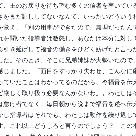
て、主のお戻りを待ち望む多くの信者を率いてい
きをまだ証ししてないなんて、いったいどういう
を覚え、「別の用事ができたので、無理だったん
れを聞いた指導者は激怒し、あなたは本分に対し
る引き延ばして福音の働きをひどく妨げたと言っ
した。そのとき、そこに兄弟姉妹が大勢いたので
感じました。「面目をすっかり失わせ、こんなに
っていたことはわかってるのだから、今福音を伝
ど厳しく取り扱う必要なんかないわ」。わたしは
は怠け者でなく、毎日朝から晩まで福音を述べ伝
かし指導者はそれでも、わたしは動作を繰り返し
す。これ以上どうしろと言うのでしょう？ この