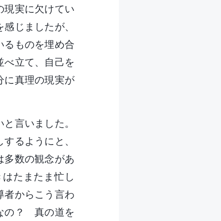
の現実に欠けてい
を感じましたが、
いるものを埋め合
並べ立て、自己を
分に真理の現実が
いと言いました。
しするようにと、
は多数の観念があ
きはたまたま忙し
導者からこう言わ
なの？ 真の道を