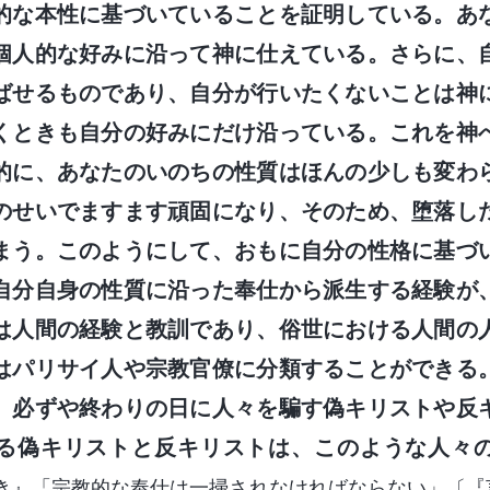
的な本性に基づいていることを証明している。あ
個人的な好みに沿って神に仕えている。さらに、
ばせるものであり、自分が行いたくないことは神
くときも自分の好みにだけ沿っている。これを神
的に、あなたのいのちの性質はほんの少しも変わ
のせいでますます頑固になり、そのため、堕落し
まう。このようにして、おもに自分の性格に基づ
自分自身の性質に沿った奉仕から派生する経験が
は人間の経験と教訓であり、俗世における人間の
はパリサイ人や宗教官僚に分類することができる
、必ずや終わりの日に人々を騙す偽キリストや反
る偽キリストと反キリストは、このような人々
き』「宗教的な奉仕は一掃されなければならない」〔『