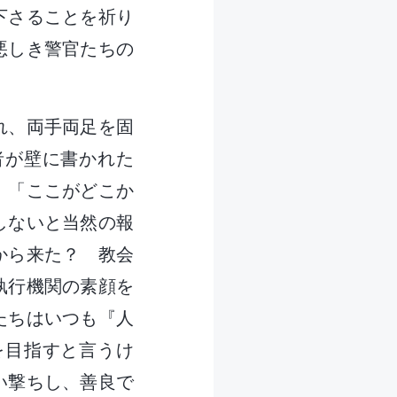
下さることを祈り
悪しき警官たちの
れ、両手両足を固
者が壁に書かれた
。「ここがどこか
しないと当然の報
から来た？ 教会
執行機関の素顔を
たちはいつも『人
を目指すと言うけ
い撃ちし、善良で