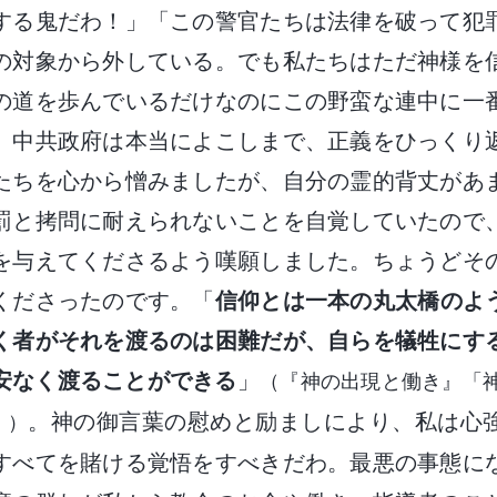
する鬼だわ！」「この警官たちは法律を破って犯
の対象から外している。でも私たちはただ神様を
の道を歩んでいるだけなのにこの野蛮な連中に一
。中共政府は本当によこしまで、正義をひっくり
たちを心から憎みましたが、自分の霊的背丈があ
罰と拷問に耐えられないことを自覚していたので
を与えてくださるよう嘆願しました。ちょうどそ
くださったのです。「
信仰とは一本の丸太橋のよ
く者がそれを渡るのは困難だが、自らを犠牲にす
安なく渡ることができる
」
（『神の出現と働き』「
。神の御言葉の慰めと励ましにより、私は心
〕）
すべてを賭ける覚悟をすべきだわ。最悪の事態に