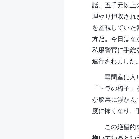
話、五千元以上
理やり押収され
を監視していた
方だ。今日はな
私服警官に手錠
連行されました
尋問室に入
「トラの椅子」
が脳裏に浮かん
度に怖くなり、
この絶望的
抱いているとい