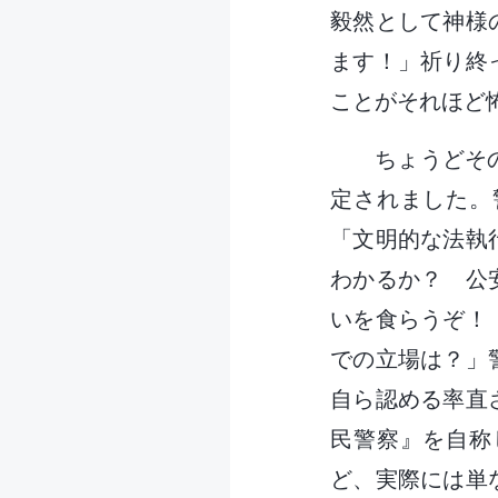
毅然として神様
ます！」祈り終
ことがそれほど
ちょうどそ
定されました。
「文明的な法執
わかるか？ 公
いを食らうぞ！
での立場は？」
自ら認める率直
民警察』を自称
ど、実際には単