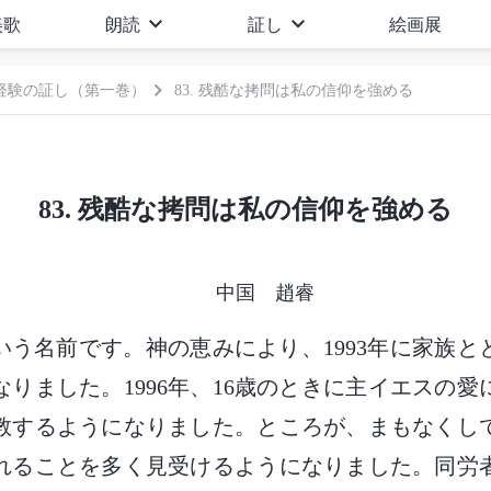
美歌
朗読
証し
絵画展
経験の証し（第一巻）
83. 残酷な拷問は私の信仰を強める
83. 残酷な拷問は私の信仰を強める
中国 趙睿
いう名前です。神の恵みにより、1993年に家族と
りました。1996年、16歳のときに主イエスの
教するようになりました。ところが、まもなくし
れることを多く見受けるようになりました。同労