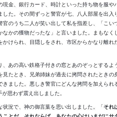
の現金、銀行カード、時計といった持ち物を服や
ました。その間ずっと警官が七、八人部屋を出入
警官のうち二人が笑い出して私を指差し、「こい
かなかの獲物だったな」と言いました。まもなく
をかけられ、目隠しをされ、市区からかなり離れ
。
り、あの高い鉄格子付きの窓とあのぞっとするよ
を見たとき、兄弟姉妹が過去に拷問されたときの
できました。悪しき警官にどんな拷問を加えられ
手が思わず震え出しました。
な状況で、神の御言葉を思い出しました。「
それ
うことだ。それならば、あなたの心はいまだにサ