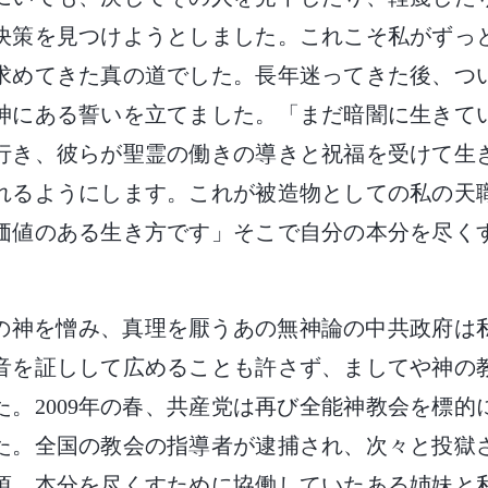
決策を見つけようとしました。これこそ私がずっ
求めてきた真の道でした。長年迷ってきた後、つ
神にある誓いを立てました。「まだ暗闇に生きて
行き、彼らが聖霊の働きの導きと祝福を受けて生
れるようにします。これが被造物としての私の天
価値のある生き方です」そこで自分の本分を尽く
の神を憎み、真理を厭うあの無神論の中共政府は
音を証しして広めることも許さず、ましてや神の
た。2009年の春、共産党は再び全能神教会を標的
た。全国の教会の指導者が逮捕され、次々と投獄
頃、本分を尽くすために協働していたある姉妹と