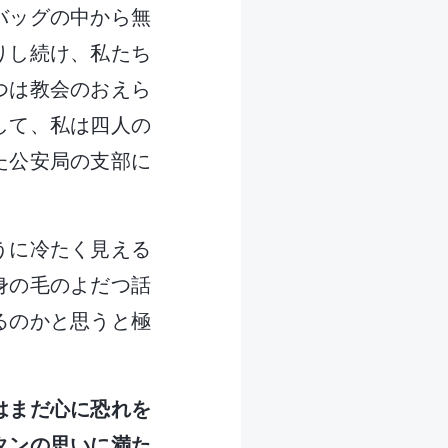
バッグの中から無
りし続け、私たち
つは教会のおえら
して、私は四人の
た公安局の支部に
うに冷たく見える
身の毛のよだつ話
るのかと思うと極
はまだ心に恐れを
タンの思いに満た