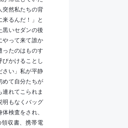
人突然私たちの背
に来るんだ！」と
た黒いセダンの後
にやって来て誰か
遭ったのはものす
呼びかけることし
ださい」私が平静
初めて自分たちが
も連れてこられま
説明もなくバッグ
身体検査をされ、
の領収書、携帯電