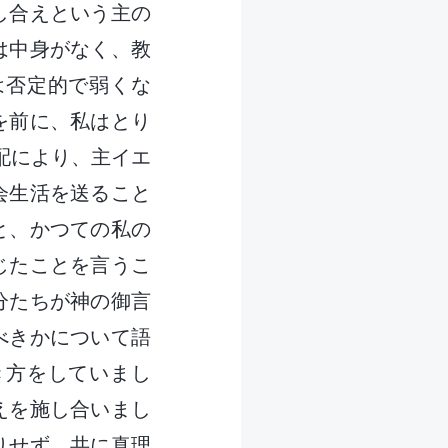
し合えという主の
は中身がなく、教
は否定的で弱くな
を前に、私はとり
采配により、主イエ
会生活を送ること
と、かつての私の
じたことを言うこ
分たちが神の御言
べきかについて語
き方をしていまし
えを施し合いまし
りせず、共に真理