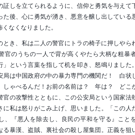
の証しを立てられるように、信仰と勇気を与えて
った後、心に勇気が湧き、悪意を醸し出している
怖くなくなりました。
のとき、私は二人の警官にトラの椅子に押しやら
警官のうちの一人で背が高くやたら大柄な粗暴
行」という言葉を指して机を叩き、怒鳴りました
安局は中国政府の中の暴力専門の機関だ！ 白状
 しゃべるんだ！お前の名前は？ 年は？ どこ
警官の攻撃性とともに、この公安局という国家法
さに私は怒りがこみ上げ、思いました。「この人
し、『悪人を除去し、良民の平和を守る』こと
なる暴漢、盗賊、裏社会の殺し屋集団。正義を狙