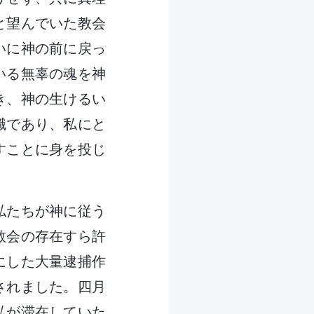
と望んでいた教会
いに神の前に戻っ
いる無辜の魂を神
き、神の生けるい
職であり、私にと
すことに身を投じ
私たちが神に従う
教会の存在すら許
にした大量逮捕作
されました。四月
私が滞在していた