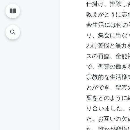
仕掛け、排除し
教えがとうに忘
会生活には何の
り、集会に出な
わけ苦悩と無力を
スの再臨、全能
で、聖霊の働き
宗教的な生活様
とができ、聖霊
葉をどのように
り合いました。
た。お互いの欠
た。誰かが窮境