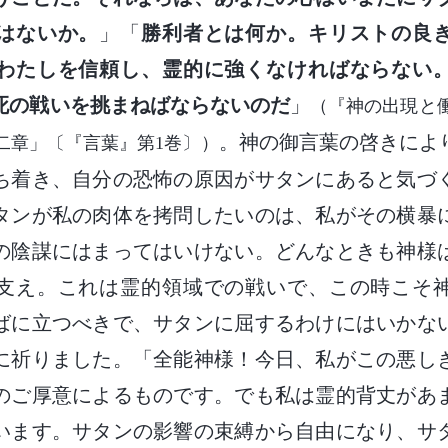
はないか。
」「
勝利者とは何か。キリストの良
わたしを信頼し、霊的に強くなければならない
死の戦いを挑まねばならないのだ
」
（『神の出現と
。神の御言葉の啓きによ
二章」〔『言葉』第1巻〕）
ち着き、自分の恐怖の原因がサタンにあると気づ
タンが私の肉体を拷問したいのは、私がその横暴
の陰謀にはまってはいけない。どんなときも神様
支え。これは霊的領域での戦いで、この時こそ
ばに立つべきで、サタンに屈するわけにはいかな
に祈りました。「全能神様！今日、私がこの悪し
のご厚意によるものです。でも私は霊的背丈があ
います。サタンの影響の束縛から自由になり、サ