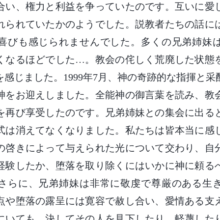
合い、権力と利益を争っていたのです。互いに愛
れられていたかのようでした。説教者たちの話に
喜びも感じられませんでした。多くの兄弟姉妹
くなるほどでした…。教会の侘しく荒廃した状態
感じました。1999年7月、神の奇跡的な指揮と
神をお迎えしました。全能神の御言葉を読み、教
を再び享受したのです。兄弟姉妹との集会に出る
式は消えてなくなりました。私たちは皆本当に感
の啓きによって与えられた光について交わり、自
経験したか、堕落を取り除くにはいかに神に頼る
さらに、兄弟姉妹は非常に敬虔で尊厳のある生
点や堕落の露呈には寛容で赦し合い、愛情ある支
にいても、決してその人を見下したり、軽蔑した