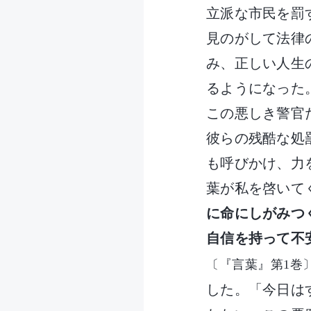
立派な市民を罰
見のがして法律
み、正しい人生
るようになった
この悪しき警官
彼らの残酷な処
も呼びかけ、力
葉が私を啓いて
に命にしがみつ
自信を持って不
〔『言葉』第1巻
した。「今日は