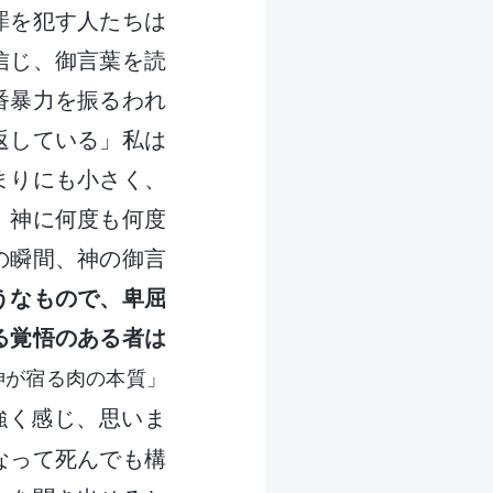
罪を犯す人たちは
信じ、御言葉を読
番暴力を振るわれ
返している」私は
まりにも小さく、
、神に何度も何度
の瞬間、神の御言
うなもので、卑屈
る覚悟のある者は
神が宿る肉の本質」
強く感じ、思いま
なって死んでも構