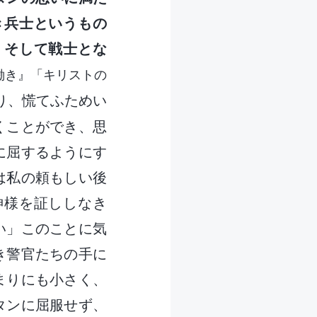
き兵士というもの
。そして戦士とな
働き』「キリストの
り、慌てふためい
くことができ、思
に屈するようにす
は私の頼もしい後
神様を証ししなき
い」このことに気
き警官たちの手に
まりにも小さく、
タンに屈服せず、