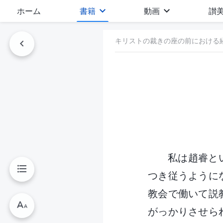
ホーム
書籍
動画
讃
キリストの裁きの座の前における
私は趙睿と
つき従うようにな
教会で働いて説
がっかりさせら