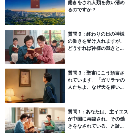
だと？ そんなことが受け入れられるか！ もしもこの神
働きをされ人類を救い清め
ます。過去に人類が神を信じて迷信的な儀式を行った理由
が奇蹟を行い、中国共産党や神に逆らう者たちを一掃する
るのですか？
は、当時の人間が、太陽、月、星、風、雨、雷鳴、稲妻な
なら、真の神だと認めよう。この神が天から現れ、轟く声
どの自然現象に直面した時、科学的に説明できなかったか
で人類すべてを震え上がらせるのなら、それこそ神の出現
らです。なので、超自然的な力に対して恐怖と驚嘆の念が
と言えよう。それなら我々、中国共産党も彼を認めるだろ
心の中で沸き起こったのです。こうして最初の宗教概念が
質問 9：終わりの日の神様
う。そうでもなければ、神がいるなんて認めることは絶対
形成されました。その他にも、人間は自然災害や病気など
にない。
の働きを受け入れますが、
の困難を解消できなかった時、神をうやうやしく礼拝する
どうすれば神様の裁きと刑
ことで精神的ななぐさめを得ようとしたのです。こうして
罰を経験し真理と命を得て
宗教が誕生しました。明らかに理性的でも科学的でもあり
罪深い本性を消し去り救わ
ません！ 現在、人類は進歩して、科学が発達していま
す。航空宇宙工学、バイオテクノロジー、遺伝工学、医学
れて天国に入れるのです
質問 3：聖書にこう預言さ
など各分野で、人類は著しい進歩を遂げました。過去に
か？
れています。「ガリラヤの
は、人類は多くの問題を理解できず、解決方法もありませ
人たちよ、なぜ天を仰いで
んでした。今日これらの問題は全て科学で説明できます。
立っているのか。あなたが
科学が解決策を提供してくれます。科学とテクノロジーが
たを離れて天に上げられた
発達したこの時代に、まだ神を信じるなど、馬鹿で無知な
このイエスは、天に上って
ことではないでしょうか。そのような人は時代に取り残さ
質問 1：あなたは、主イエス
れるのではありませんか。唯一、現実的なことは科学を信
行かれるのをあなたがたが
が中国に再臨され、その働
じることです。
見たのと同じ有様で、また
きをなされている、と証し
おいでになるであろう」
をされていますが、これは