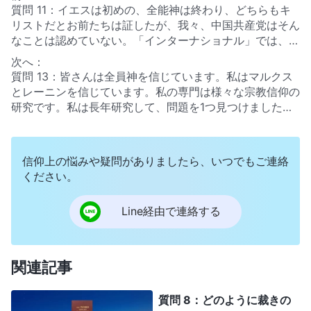
質問 11：イエスは初めの、全能神は終わり、どちらもキ
リストだとお前たちは証したが、我々、中国共産党はそん
なことは認めていない。「インターナショナル」では、世
界を救う者はいないとはっきりと謳っている。お前たちは
次へ：
救い主キリストの来臨を主張して止めない。中国共産党に
質問 13：皆さんは全員神を信じています。私はマルクス
非難されて当然だ。我々にとっては、お前たちクリスチャ
とレーニンを信じています。私の専門は様々な宗教信仰の
ンが信じるイエスは、ただの人間だ。十字架に磔にされ、
研究です。私は長年研究して、問題を1つ見つけました。
ユダヤ教の信者らでさえ、彼を認めなかった。お前たちが
どの宗教信仰も神が存在するとしています。しかし、神を
証しする、受肉した全能神も、実際は、ただの人間だ。中
信じる人で神を見たことがある人は未だにいません。信仰
国共産党の調べによると、この神には苗字も名前もあるそ
は感情だけに支えられているのです。それで、宗教信仰に
信仰上の悩みや疑問がありましたら、いつでもご連絡
うじゃないか。お前たちはなんで、そんな普通の人間がキ
ついて次のような結論に達しました。宗教信仰は想像上の
ください。
リスト、神の現れだなんて言うんだ？ おめでたいにもほ
ものにすぎません。迷信です。科学的根拠がありません。
どがある！ 全能神によって、どんな真理が解き明かさ
現代社会は科学が高度に発展した社会です。全て科学に基
れ、終わりの日における裁きの働きがなされたかを、お前
Line経由で連絡する
づいて間違いがないようにしなければなりません。我々共
たちがいくら証しようと、中国共産党はこの神を認めるこ
産党員は、マルクス・レーニン主義を信じています。神の
とはない。お前たちは、ただの人間を神だと信じている。
存在を信じていません。革命歌「インターナショナル」を
キリスト教やカトリック、東方正教会の信者らと同じく、
知っていますね。救世主が存在したことはない。神や皇帝
関連記事
人間を神だと信じる無知蒙昧な人間じゃないか。神とは一
に依存することもしない。人類の幸福のために、我らは完
体何だ？ そして神の出現と働きとは何だ？ 真理を解き
全に己に頼らねばならない。「インターナショナル」の歌
明かし、神の働きをしてさえいれば、それが真の神の出現
質問 8：どのように裁きの
詞は「救世主が存在したことはない」とはっきり言ってい