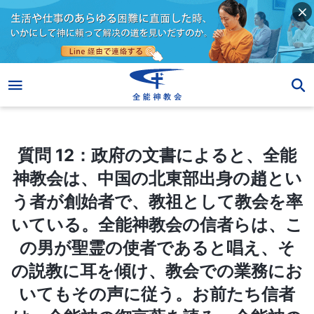
質問 12：政府の文書によると、全能神教会は、中国の北東部出身の趙という者が創始者で、教祖として教会を率いている。全能神教会の信者らは、この男が聖霊の使者であると唱え、その説教に耳を傾け、教会での業務においてもその声に従う。お前たち信者は、全能神の御言葉を読み、全能神の名によって祈り、『言葉は肉において現れる』を正典とみなし、集会にて全能神の御言葉について語り合うが、全能神教会で何においても最終的な決定権を持っているのは、この男だ。全能神教会がこの男によって建てられたのは間違いない。中国共産党および宗教界は、全能神教会を人によって創られた組織だとみなしているが、私もそう思う。わかるか？
質問 12：政府の文書によると、全能
神教会は、中国の北東部出身の趙とい
う者が創始者で、教祖として教会を率
いている。全能神教会の信者らは、こ
の男が聖霊の使者であると唱え、そ
の説教に耳を傾け、教会での業務にお
いてもその声に従う。お前たち信者