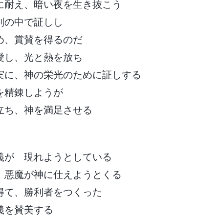
に耐え、暗い夜を生き抜こう
利の中で証しし
め、賞賛を得るのだ
愛し、光と熱を放ち
実に、神の栄光のために証しする
を精錬しようが
立ち、神を満足させる
義が 現れようとしている
、悪魔が神に仕えようとくる
得て、勝利者をつくった
義を賛美する