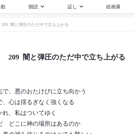
美歌
朗読
証し
絵画展
209 闇と弾圧のただ中で立ち上がる
209 闇と弾圧のただ中で立ち上がる
志で、悪のおたけびに立ち向かう
で、心は揺るぎなく強くなる
かれ、私はついてゆく
だ どこに神の場所はあるのか