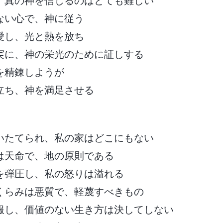
、真の神を信じるのはとても難しい
ない心で、神に従う
愛し、光と熱を放ち
実に、神の栄光のために証しする
を精錬しようが
立ち、神を満足させる
いたてられ、私の家はどこにもない
は天命で、地の原則である
を弾圧し、私の怒りは溢れる
くらみは悪質で、軽蔑すべきもの
服し、価値のない生き方は決してしない