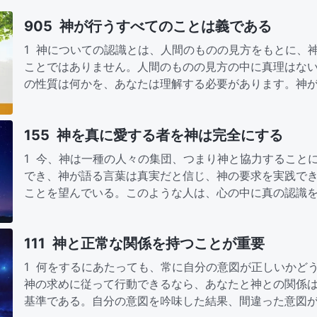
905 神が行うすべてのことは義である
1 神についての認識とは、人間のものの見方をもとに、
ことではありません。人間のものの見方の中に真理はな
の性質は何かを、あなたは理解する必要があります。神
取り扱ったことの結果と…
155 神を真に愛する者を神は完全にする
1 今、神は一種の人々の集団、つまり神と協力すること
でき、神が語る言葉は真実だと信じ、神の要求を実践で
ことを望んでいる。このような人は、心の中に真の認識
全にされることができ、…
111 神と正常な関係を持つことが重要
1 何をするにあたっても、常に自分の意図が正しいかど
神の求めに従って行動できるなら、あなたと神との関係
基準である。自分の意図を吟味した結果、間違った意図