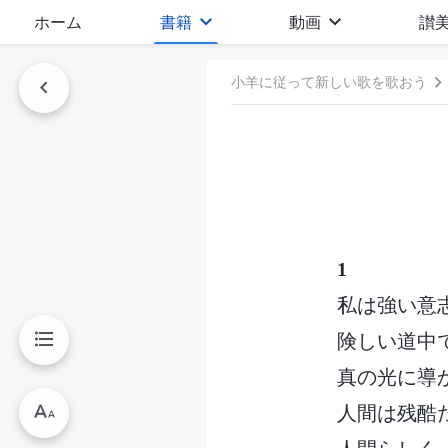
ホーム
書籍
動画
讃
小羊に従って新しい歌を歌おう
1
私は強い意
険しい道中
真の光に導
人間は残酷