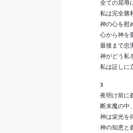
全ての屈辱
私は完全勝
神の心を慰
心から神を
最後まで忠
神がどう私
私は証しに
3
夜明け前に
断末魔の中
神は栄光を
神の知恵と