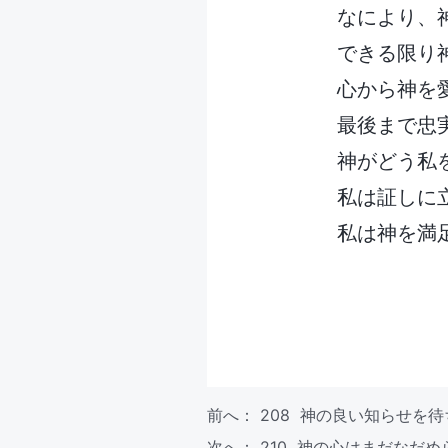
なにより、
できる限り
心から神を
最後まで忠
神がどう私
私は証しに
私は神を満
前へ：
208 神の良い知らせを
次へ：
210 神の心はまだなだ