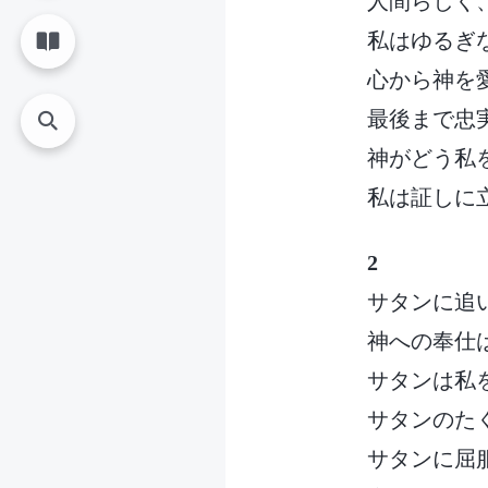
人間らしく
私はゆるぎ
心から神を
最後まで忠
神がどう私
私は証しに
2
サタンに追
神への奉仕
サタンは私
サタンのた
サタンに屈