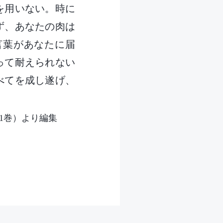
を用いない。時に
ず、あなたの肉は
言葉があなたに届
って耐えられない
べてを成し遂げ、
1巻）より編集