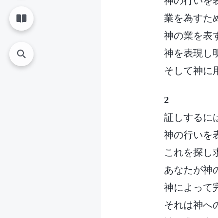
神の行いを
業を為すた
神の業を表
神を表現し
そして神に
2
証しするに
神の行いを
これを探し
あなたが神
神によって
それは神へ