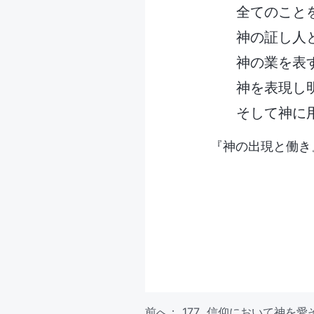
全てのこと
神の証し人
神の業を表
神を表現し
そして神に
『神の出現と働き
前へ：
177 信仰において神を