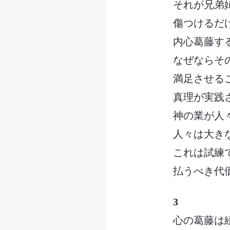
それが兄弟
傷つけるだ
内心葛藤す
なぜならそ
満足させる
真理が実践
神の業が人
人々は大き
これは試練
払うべき代
3
心の葛藤は