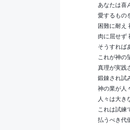
あなたは喜
愛するもの
困難に耐え
肉に屈せず
そうすれば
これが神の
真理が実践
鍛錬され試
神の業が人
人々は大き
これは試練
払うべき代