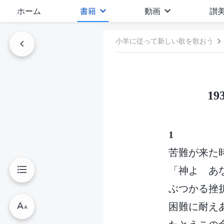
ホーム
書籍
動画
讃
小羊に従って新しい歌を歌おう
1
1
苦難が来た
「神よ あ
ぶつかる挫
困難に耐え