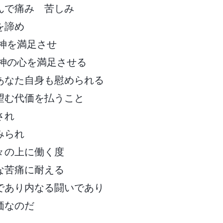
んで痛み 苦しみ
を諦め
 神を満足させ
 神の心を満足させる
あなた自身も慰められる
望む代価を払うこと
され
みられ
々の上に働く度
な苦痛に耐える
であり内なる闘いであり
価なのだ