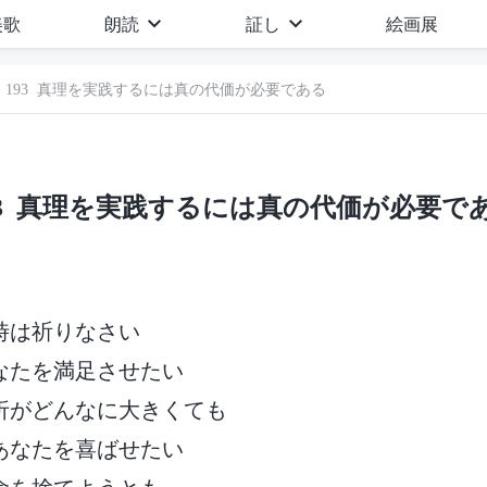
美歌
朗読
証し
絵画展
193 真理を実践するには真の代価が必要である
93 真理を実践するには真の代価が必要で
時は祈りなさい
なたを満足させたい
折がどんなに大きくても
あなたを喜ばせたい