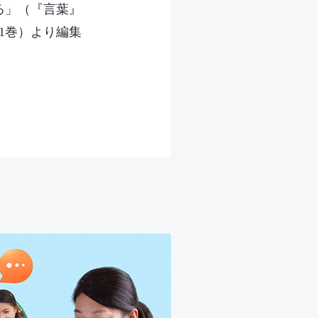
る」（『言葉』
1巻）より編集