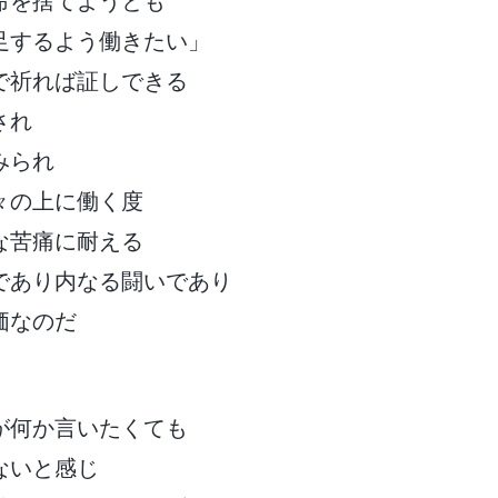
命を捨てようとも
足するよう働きたい」
で祈れば証しできる
され
みられ
々の上に働く度
な苦痛に耐える
であり内なる闘いであり
価なのだ
が何か言いたくても
ないと感じ