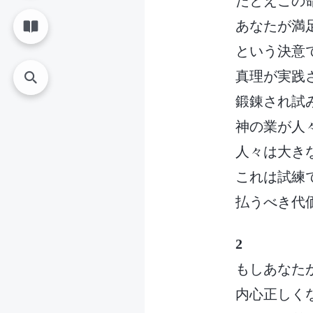
たとえこの
あなたが満
という決意
真理が実践
鍛錬され試
神の業が人
人々は大き
これは試練
払うべき代
2
もしあなた
内心正しく