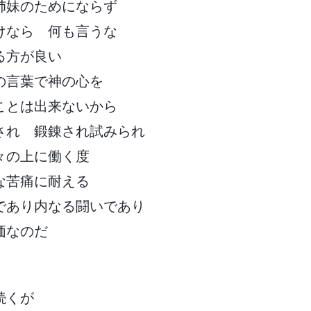
姉妹のためにならず
けなら 何も言うな
る方が良い
の言葉で神の心を
ことは出来ないから
され 鍛錬され試みられ
々の上に働く度
な苦痛に耐える
であり内なる闘いであり
価なのだ
続くが