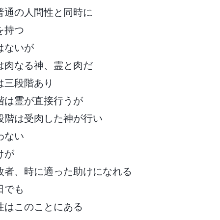
普通の人間性と同時に
を持つ
はないが
は肉なる神、霊と肉だ
は三段階あり
階は霊が直接行うが
段階は受肉した神が行い
わない
けが
牧者、時に適った助けになれる
日でも
性はこのことにある