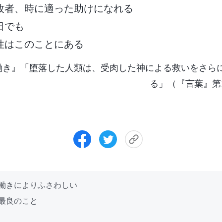
牧者、時に適った助けになれる
日でも
性はこのことにある
働き』「堕落した人類は、受肉した神による救いをさら
る」（『言葉』第
の働きによりふさわしい
の最良のこと