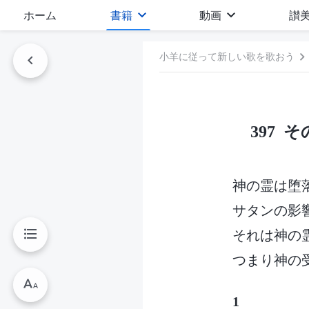
ホーム
書籍
動画
讃
小羊に従って新しい歌を歌おう
397
神の霊は堕
サタンの影
それは神の
つまり神の
1