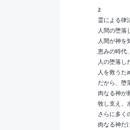
2
霊による律
人間の堕落
人間が神を
恵みの時代
人の堕落し
人を救うた
だから、堕
肉なる神が
牧し支え、
さらに多く
肉なる神だ