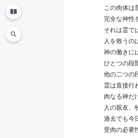
この肉体は
完全な神性
それは霊で
人を救うの
神の働きに
ひとつの段
他の二つの
霊は直接行
肉なる神だ
人の親友、
過去でも今
受肉の必要