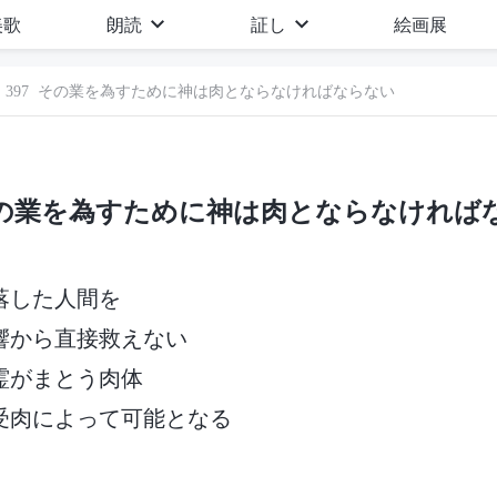
美歌
朗読
証し
絵画展
397 その業を為すために神は肉とならなければならない
 その業を為すために神は肉とならなければ
落した人間を
響から直接救えない
霊がまとう肉体
受肉によって可能となる