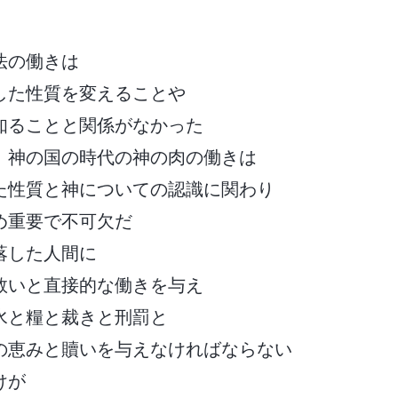
法の働きは
した性質を変えることや
知ることと関係がなかった
、神の国の時代の神の肉の働きは
た性質と神についての認識に関わり
め重要で不可欠だ
落した人間に
救いと直接的な働きを与え
水と糧と裁きと刑罰と
の恵みと贖いを与えなければならない
けが