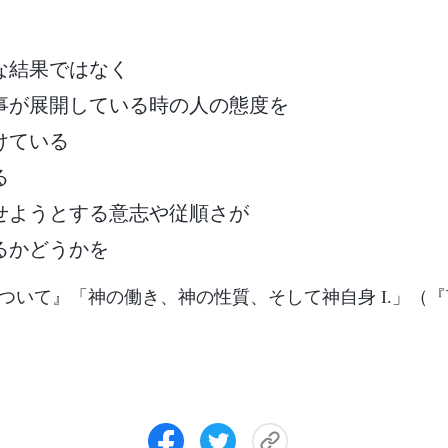
な結果ではなく
事が展開している時の人の態度を
けている
る
せようとする意志や従順さが
るかどうかを
ついて』「神の働き、神の性質、そして神自身 I.」（『