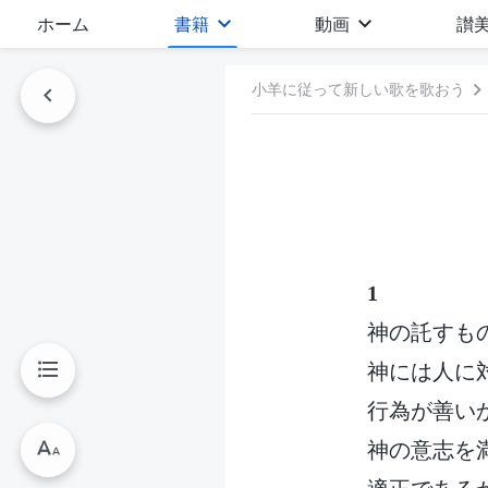
ホーム
書籍
動画
讃
小羊に従って新しい歌を歌おう
1
神の託すも
神には人に
行為が善い
神の意志を