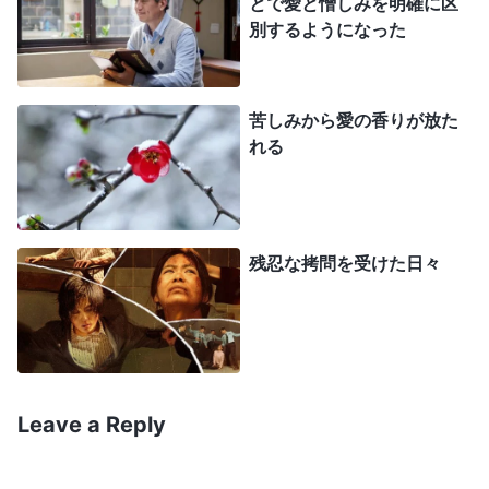
とで愛と憎しみを明確に区
別するようになった
ろうか。神の栄光こそが第一だ。逆境の中で私は御
言葉に導かれ、信仰は完全にされる。私は死も恐れ
ず完全に献身する。御心は一切に勝り」
（『小羊に
苦しみから愛の香りが放た
従って新しい歌を歌おう』の「私は神が満足されることだ
れる
けを求めます」より）
無言で歌っていると、心の中が尽きせぬ力でい
っぱいになり、神様が授けてくださる知恵と力に頼
残忍な拷問を受けた日々
ってサタンと死ぬまで戦おうと決意しました。警官
によって取調室に連行されると、教会で私と同じ本
分を尽くしていた姉妹、ホストファミリー宅の姉
妹、そして教会の指導者がいるのを見て私は驚きま
Leave a Reply
した。みんな捕まってしまったのです。すると警官
の一人が、教会の姉妹を見つめている私に視線を向