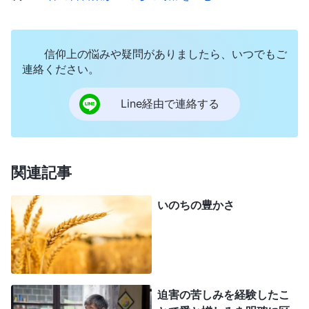
殺せない。私のすべては神様の手中に握られている
のだから」そのように考えると、もはや悪魔サタン
のことなど怖くなくなり、私は神様の証しに立とう
信仰上の悩みや疑問がありましたら、いつでもご
連絡ください。
と決意しました。そして心の中でこう呼びかけまし
た。「ああ、全能神よ。今日この人たちが私に何を
Line経由で連絡する
しようと、私は喜んでそのすべてに向き合います。
私の肉は弱っていますが、私はあなたにすがって生
きることを望み、サタンが私を利用する機会を少し
関連記事
たりとも与えたくありません。どうかお守りくださ
いのちの豊かさ
い。あなたを裏切って恥ずべきユダにならないよう
にさせてください」車が疾走するあいだ、私は教会
の賛美歌の一つを心の中で歌い続けました。
「聖なる計画と支配により試練に立ち向かう、
迫害の苦しみを経験したこ
どうして私は諦めたり、隠れようとしたりできるだ