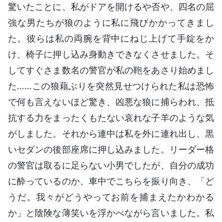
驚いたことに、私がドアを開けるや否や、四名の屈
強な男たちが狼のように私に飛びかかってきまし
た。彼らは私の両腕を背中にねじ上げて手錠をか
け、椅子に押し込み身動きできなくさせました。そ
してすぐさま数名の警官が私の鞄をあさり始めまし
た……この狼藉ぶりを突然見せつけられた私は恐怖
で何も言えないほど驚き、凶悪な狼に捕らわれ、抵
抗する力をまったくもたない哀れな子羊のような気
がしました。それから連中は私を外に連れ出し、黒
いセダンの後部座席に押し込みました。リーダー格
の警官は取るに足らない小男でしたが、自分の成功
に酔っているのか、車中でこちらを振り向き、「ど
うだ。我々がどうやってお前を捕まえたかわかる
か」と陰険な薄笑いを浮かべながら言いました。私