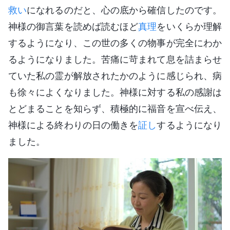
救い
になれるのだと、心の底から確信したのです。
神様の御言葉を読めば読むほど
真理
をいくらか理解
するようになり、この世の多くの物事が完全にわか
るようになりました。苦痛に苛まれて息を詰まらせ
ていた私の霊が解放されたかのように感じられ、病
も徐々によくなりました。神様に対する私の感謝は
とどまることを知らず、積極的に福音を宣べ伝え、
神様による終わりの日の働きを
証し
するようになり
ました。