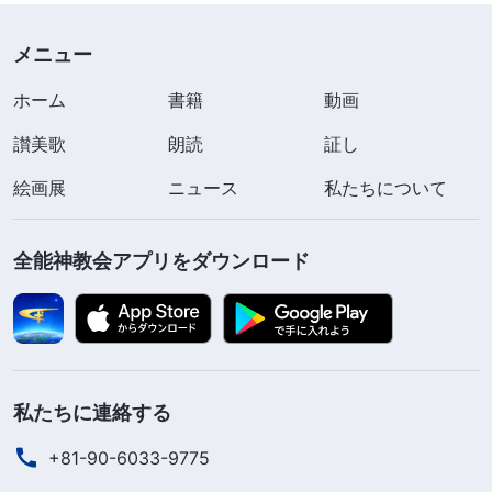
えなかったので、警官は怒鳴りました。「黙ってい
れば見つからないと思っているのか。我々に何がで
メニュー
きるかお前にはわかるまい。いいか、我々はお前た
ホーム
書籍
動画
ちの上級指導者も逮捕したんだぞ」そして警官たち
讃美歌
朗読
証し
はいくつかの名前を読み上げ、この中の誰かを知っ
絵画展
ニュース
私たちについて
ているかと訊いてから、さらに取り調べを続けまし
た。「教会の金はどこに隠してある。言うんだ！」
全能神教会アプリをダウンロード
私は相手が何を言おうと鼻であしらい、「誰も知ら
ないわよ。何も知らないんだから」と言い返しまし
た。最初の尋問が失敗に終わったのを見た警察は、
とっておきの手段をとることに決めました。私を疲
弊させようと、交代で尋問と拷問を始めたのです。
私たちに連絡する
警察は四日間にわたって絶え間なく私に尋問と拷問
+81-90-6033-9775
を行ないました。この苦難のあいだ、私は心から神