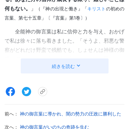
何もない。
」
（『神の出現と働き』「
キリスト
の初めの
言葉、第七十五章」〔『言葉』第1巻〕）
全能神の御言葉は私に信仰と力を与え、おかげ
で私は徐々に落ち着きました。「そうよ、邪悪な警
察がどれだけ野蛮で残酷でも、しょせんは神様の御
手に握られた駒に過ぎず、神様の指揮下に置かれて
続きを読む
いる。私が心を込めて祈り、神様に呼びかける限
り、神様はきっと一緒にいてくださるし、何も怖が
ることなんてない。この邪悪な警官たちが私を残酷
に拷問して殴っても、それは単に神様が私の信仰を
試そうとなさっているだけ。私の肉をどれだけ苦し
前へ：
神の御言葉に導かれ、闇の勢力の圧政に勝利した
ませようと、神様にすがって呼びかける私の心を止
めることはできない。私の肉を殺しても、魂までは
次へ：
神の御言葉がいのちの奇跡を生む