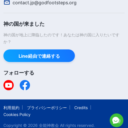
contact.jp@godfootsteps.org
様に呼びかけ、神様の御言葉に導いていただきまし
た。
神の国が来ました
「
あなたは、あれやこれやと恐れてはならな
神の国が地上に降臨したのです！あなたは神の国に入りたいです
い。どれだけ多くの困難や危険に直面しようと、あ
か？
なたはわたしの前に固く立ち続けなければならな
い。わたしの旨が遂行されるためには、何によって
Line経由で連絡する
も妨害されてはならない。これをあなたの本分とし
なければならない。……恐れるな。わたしの支えが
フォローする
あれば、誰にその道を塞ぐことができようか。この
ことを覚えよ。覚えよ。起こることのすべてはわた
しの善意によるものであり、すべてはわたしの観察
利用規約
プライバシーポリシー
Credits
下にある。
」
（『神の出現と働き』「キリストの初めの
Cookies Policy
言葉、第十章」〔『言葉』第1巻〕）
Copyright © 2026
全能神教会
All rights reserved.