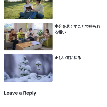
返ってください！」と。でも私は彼女の警告に耳を
貸さず、思いました。「私の交わりはすべて自分の
実体験についてだ。兄弟姉妹は、私が真理で問題を
解決できるから私を認めている。崇拝とか、正しい
本分を尽くすことで得られ
道ではないとか、なぜそんなことが言えるのか。私
る報い
のことが羨ましいからそんなことを言うのでは？」
と。当時、名声と地位に酔っていました。心はマヒ
し、かたくなになっていました。次第に暗い気持ち
正しい道に戻る
になり、それ以上、他者の状態や本分での困難を理
解したり、解決したりできなくなりました。最終的
に実務ができなくなり、指導者の役割を降ろされま
した。
Leave a Reply
その後、無力なのを感じ、現実を直視したくあ
りませんでした。とても悲観的になり、集会にすら