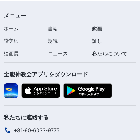
や未来をあまりに多く抱きすぎる。現在の働きは、
あなたがたの地位に対する欲望や途方もない欲望を
メニュー
取り扱うためのものである。願望、地位、そして観
ホーム
書籍
動画
念はどれも典型的なサタン的性質の表われである。
讃美歌
……あなたがたは今や信者であり、働きのこの段階
朗読
証し
に関する認識が多少ある。しかし依然として地位へ
絵画展
ニュース
私たちについて
の欲望を脇にのけていない。自分の地位が高ければ
しっかり追求するが、地位が低いと追求しなくな
全能神教会アプリをダウンロード
る。地位の祝福のことが常に心の中にあるのだ。大
半の人が自分から消極性を取り除けないのはなぜ
か。その答えは常に、将来の見込みが厳しいせいで
はないか。……あなたがたがこのように求めれば求
私たちに連絡する
めるほど、刈り入れる物は少なくなる。地位に対す
+81-90-6033-9775
る欲望が強ければ強いほど、その人は深刻に取り扱