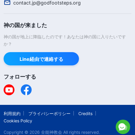
われ、重大な精錬を受けなければならない。この種
contact.jp@godfootsteps.org
の人は無価値である。このような人はこれらの物事
を完全に捨て去るため、取り扱いと裁きを十分受け
神の国が来ました
る必要がある。あなたがたが最後までこのように追
神の国が地上に降臨したのです！あなたは神の国に入りたいです
求するなら、収穫は何もない。いのちを追求しない
か？
者が変わることはできず、真理を渇望しない者は真
理を得られない。あなたは自分の変化と入りの追求
Line経由で連絡する
に重点を置かず、その代わりに度を越した欲望や、
フォローする
神への愛を縛り、神に近づくことを阻む物事にいつ
も重点を置く。そのような物事があなたを変えられ
るのか。あなたを神の国へと導けるのか
」
（『神の
出現と働き』「なぜ進んで引き立て役になろうとしないの
利用規約
プライバシーポリシー
Credits
。
か」〔『言葉』第1巻〕）
Cookies Policy
神の御言葉は、信仰で地位を求める私の動機と
Copyright © 2026
全能神教会
All rights reserved.