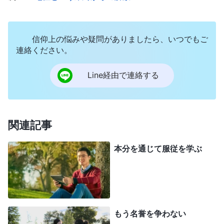
感があり重荷を背負っていると言ってくれました。
これを聞いて、とてもうれしく、彼らの支援と敬意
信仰上の悩みや疑問がありましたら、いつでもご
に浸りました。
連絡ください。
数日後、ある姉妹が私の問題に気づいて指摘し
Line経由で連絡する
てくれました。「最近、実際の体験について交わり
をしていないようですね。問題に直面して暴いた堕
落や反抗、どう自省して、自分を知るか、いかに真
関連記事
理を求めて物事を解決するか、最終的にどう変わる
かなど、ほとんど交わることがなくなりました。あ
本分を通じて服従を学ぶ
なたが他人の問題をどう解決し、あなたがどれだけ
苦労したかを交わるのが大半で、周りはあなたを尊
敬し、崇拝するだけです。正しい道ではありませ
ん。これ以上時間を無駄にしないで、ご自身を振り
もう名誉を争わない