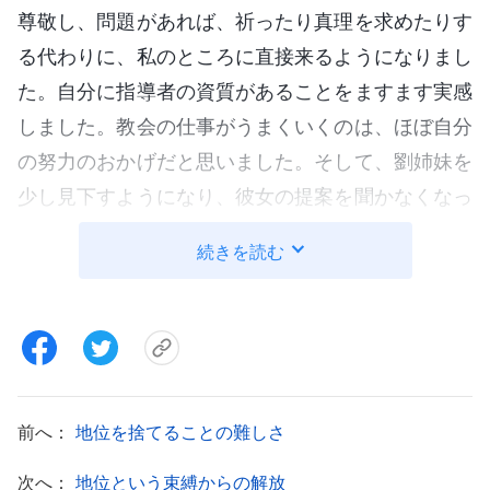
尊敬し、問題があれば、祈ったり真理を求めたりす
る代わりに、私のところに直接来るようになりまし
た。自分に指導者の資質があることをますます実感
しました。教会の仕事がうまくいくのは、ほぼ自分
の努力のおかげだと思いました。そして、劉姉妹を
少し見下すようになり、彼女の提案を聞かなくなっ
たのです。教会の仕事の最終決定権は私にあると。
続きを読む
劉姉妹が私のせいで窮屈を感じても、自省はせず、
集会では偉そうなことを言いました。「劉姉妹と私
が教会の仕事を担当していますが、彼女は本分に消
極的で受け身になりがちです。だから私のほうが気
にかけなければいけなくて、代償も払っています。
前へ：
地位を捨てることの難しさ
劉姉妹がとても心配です。このままだと、教会の仕
事に支障が出ます」。兄弟姉妹は、私は本分に責任
次へ：
地位という束縛からの解放