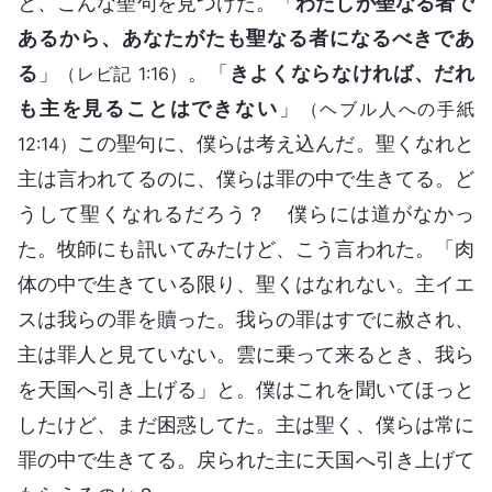
と、こんな聖句を見つけた。「
わたしが聖なる者で
あるから、あなたがたも聖なる者になるべきであ
る
」
。「
きよくならなければ、だれ
（レビ記 1:16）
も主を見ることはできない
」
（ヘブル人への手紙
この聖句に、僕らは考え込んだ。聖くなれと
12:14）
主は言われてるのに、僕らは罪の中で生きてる。ど
うして聖くなれるだろう？ 僕らには道がなかっ
た。牧師にも訊いてみたけど、こう言われた。「肉
体の中で生きている限り、聖くはなれない。主イエ
スは我らの罪を贖った。我らの罪はすでに赦され、
主は罪人と見ていない。雲に乗って来るとき、我ら
を天国へ引き上げる」と。僕はこれを聞いてほっと
したけど、まだ困惑してた。主は聖く、僕らは常に
罪の中で生きてる。戻られた主に天国へ引き上げて