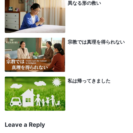
異なる形の救い
ど、全能神の御言葉に目からうろこだった。全能神
は言われます。「
人が贖われる前、サタンの害毒の
多くがすでに人の中に植え付けられていた。そして
サタンによって何千年も堕落させられてきた人間に
宗教では真理を得られない
は、神に抵抗する本性がすでに定着していた。だか
らこそ、人が贖われたとき、それは人が高い代価で
買い取られるという贖い以上のものではなく、人の
中の害毒に満ちた本性は取り除かれていなかった。
私は帰ってきました
ここまで汚れた人は、神に仕えるのにふさわしくな
る前に変化を経なければならない。この裁きと刑罰
の働きによって、人は自分の中の汚れて堕落した本
質を完全に知るようになる。そして完全に変わり、
清くなることができる。この方法でしか、人は神の
Leave a Reply
玉座の前へと戻るのにふさわしくなることができな