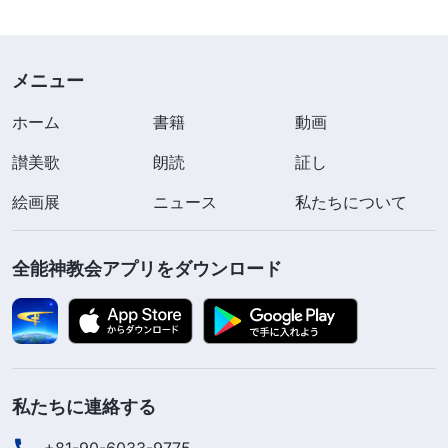
含んでいる。これらの言葉はすべて人間の本質とそ
の堕落した性質に向けられている。とくに、人間が
メニュー
いかに神をはねつけるかを明らかにする言葉は、人
間がいかにサタンの化身であり、神に敵対する力で
ホーム
書籍
動画
あるかに関して語られる。神は裁きの働きを行うに
讃美歌
朗読
証し
あたって、少ない言葉で人間の本性を明らかにする
絵画展
ニュース
私たちについて
ことはない。むしろ長い期間にわたり、それをさら
け出し、取り扱い、刈り込む。こうしたさまざまな
全能神教会アプリをダウンロード
方法のさらけ出し、取り扱い、刈り込みはどれも、
通常の言葉が取って代わることはできず、人間が一
切持ち合わせていない真理でなければ取って代われ
ない。このような方法のみが裁きと呼ばれることが
できる。このような裁きを通してのみ人間は屈服
私たちに連絡する
し、神について徹底的に納得し、さらに神について
+81-90-6033-9775