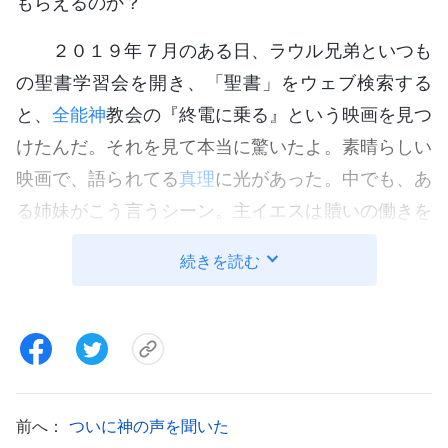
もらえるのか？
２０１９年７月のある日、ラウル兄弟といつも
の聖書学習会を開き、「聖書」をウェブ検索する
と、
全能神
教会の『終電に乗る』という映画を見つ
けたんだ。それを見て本当に驚いたよ。素晴らしい
映画で、語られてる
真理
に光があった。中でも、あ
る姉妹がこう言うシーン。主イエスは贖いの働きを
したけど、人の罪を赦しただけで罪深い本性は解決
続きを読む
しなかった。罪を犯して神に逆らうのはそのせい。
牧師から普通の信徒まで、主の信者に目を向ける
と、誰が罪から脱したと言えるだろう？ 誰もいな
い。人は例外なく罪に縛られ、抑えられてる。堕落
の中で生き、傲慢で、自分勝手で、狡猾で、貪欲
前へ：
ついに神の声を聞いた
だ。嫌でも罪を犯してしまう。中には謙虚で優しく