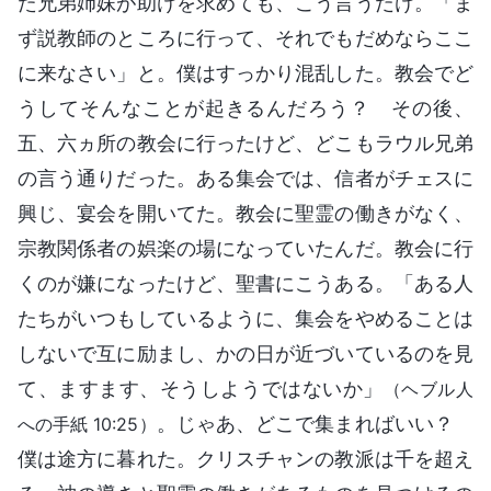
た兄弟姉妹が助けを求めても、こう言うだけ。「ま
ず説教師のところに行って、それでもだめならここ
に来なさい」と。僕はすっかり混乱した。教会でど
うしてそんなことが起きるんだろう？ その後、
五、六ヵ所の教会に行ったけど、どこもラウル兄弟
の言う通りだった。ある集会では、信者がチェスに
興じ、宴会を開いてた。教会に聖霊の働きがなく、
宗教関係者の娯楽の場になっていたんだ。教会に行
くのが嫌になったけど、聖書にこうある。「ある人
たちがいつもしているように、集会をやめることは
しないで互に励まし、かの日が近づいているのを見
て、ますます、そうしようではないか」
（ヘブル人
。じゃあ、どこで集まればいい？
への手紙 10:25）
僕は途方に暮れた。クリスチャンの教派は千を超え