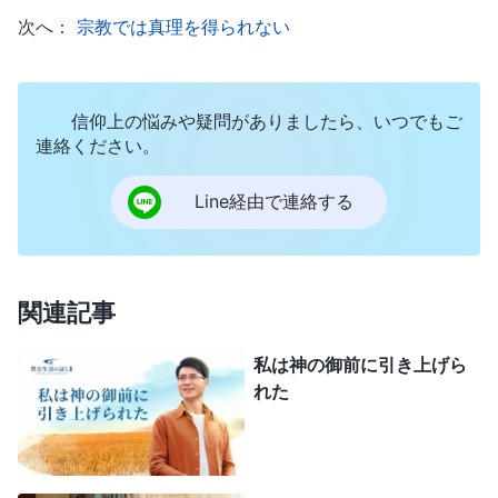
見える人もいるけど、心は堕落で一杯だ。神の旨を
次へ：
宗教では真理を得られない
行ない、最後に神から望まれる聖い人じゃない。だ
から神は働き続けて人類を
救い
、罪の赦しを基に裁
信仰上の悩みや疑問がありましたら、いつでもご
きの働きを行ない、人を清めて救わなければならな
連絡ください。
い。人が罪から脱して清くなり、神の国に入って永
遠のいのちを得られるように。登場人物の言うこと
Line経由で連絡する
はどれも真実で、現実を反映してた。初耳のことば
かりで、本当に興奮したよ。どうして新たな光を伝
えられるんだ？ どこから得たんだろう？ する
関連記事
と、『
言葉は肉において現れる
』という本を読むシ
私は神の御前に引き上げら
ーンがあったんだ。力と権威に満ちていて、それま
れた
で聞いたことのない内容だ。もっと聞いて調べたい
と思った。見終わったあと、僕らは
全能神教会
に連
絡し、オンライン集会に出て交わるようになったけ