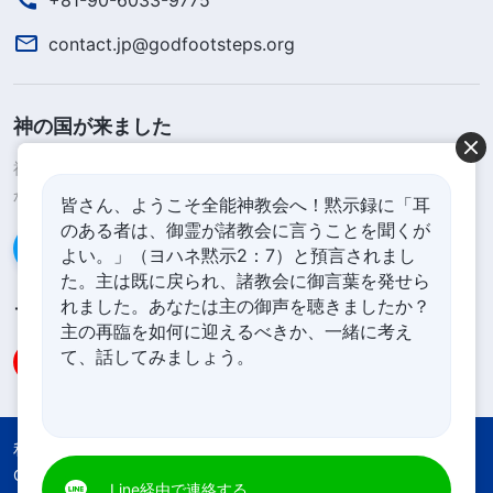
の真の認識を得ることができる。裁きの働きがもた
contact.jp@godfootsteps.org
らすのは、神の真の顔と人間自らの反抗的性質につ
いての真相を人が認識することである。裁きの働き
神の国が来ました
により、人は神の心、神の働きの目的、人には理解
することのできない奥義についてかなり理解できる
神の国が地上に降臨したのです！あなたは神の国に入りたいです
か？
ようになる。また、それにより人は自分の堕落した
皆さん、ようこそ全能神教会へ！黙示録に「耳
のある者は、御霊が諸教会に言うことを聞くが
本質と堕落の根源を認識し知るようになり、人間の
Line経由で連絡する
よい。」（ヨハネ黙示2：7）と預言されまし
醜さを発見する。これらの効果はすべて、裁きの働
た。主は既に戻られ、諸教会に御言葉を発せら
きによりもたらされる。それは、実際に、この働き
れました。あなたは主の御声を聴きましたか？
フォローする
主の再臨を如何に迎えるべきか、一緒に考え
の本質は神を信じる人すべてに神の真理、道、いの
て、話してみましょう。
ちを開く働きだからである。この働きが神による裁
きの働きである
」（『神の出現と働き』「キリスト
は真理をもって裁きの働きを行う」〔『言葉』第1
利用規約
プライバシーポリシー
Credits
Cookies Policy
巻〕）。これを読んでわかった。主イエスは贖いの
Line経由で連絡する