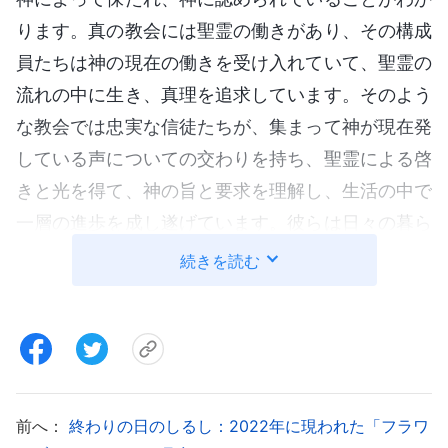
ります。真の教会には聖霊の働きがあり、その構成
員たちは神の現在の働きを受け入れていて、聖霊の
流れの中に生き、真理を追求しています。そのよう
な教会では忠実な信徒たちが、集まって神が現在発
している声についての交わりを持ち、聖霊による啓
きと光を得て、神の旨と要求を理解し、生活の中で
一層の進歩を成し遂げています。彼らは日々の暮ら
しの中で神の言葉を実践した
証し
を立てることがで
続きを読む
きます。主イエスが働きを行うために到来されたと
き、神を心から信じ主イエス者たちが集まって教会
を構成しました。彼らは主が説かれた悔い改めの道
を受け入れ、それまでのように律法の拘束を受ける
ことはなくなりました。また彼らは主の言葉に従っ
前へ：
終わりの日のしるし：2022年に現われた「フラワ
て行動し、他者に対して寛大さや忍耐強さ、許しを