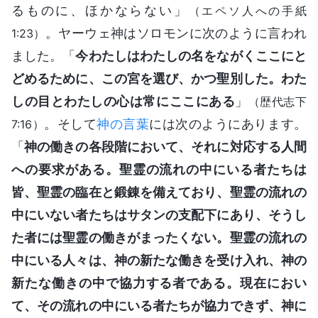
るものに、ほかならない」
（エペソ人への手紙
。ヤーウェ神はソロモンに次のように言われ
1:23）
ました。「
今わたしはわたしの名をながくここにと
どめるために、この宮を選び、かつ聖別した。わた
しの目とわたしの心は常にここにある
」
（歴代志下
。そして
神の言葉
には次のようにあります。
7:16）
「
神の働きの各段階において、それに対応する人間
への要求がある。聖霊の流れの中にいる者たちは
皆、聖霊の臨在と鍛錬を備えており、聖霊の流れの
中にいない者たちはサタンの支配下にあり、そうし
た者には聖霊の働きがまったくない。聖霊の流れの
中にいる人々は、神の新たな働きを受け入れ、神の
新たな働きの中で協力する者である。現在におい
て、その流れの中にいる者たちが協力できず、神に