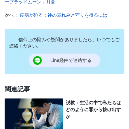
ーブラッドムーン」月食
示すようになりました。聖霊の最新の働きによる導
次へ：
疫病が迫る：神の哀れみと守りを得るには
きを受けて、彼らの人間性と彼らがその生活の中で
生きるものは、一層正しくなっていったのです。ま
た彼らは、主が途方もない苦難と屈辱に耐えて人間
信仰上の悩みや疑問がありましたら、いつでもご
のため磔にされ、人類の罪を贖うのを目にし、神の
連絡ください。
性質が慈悲深く愛に満ちていることを理解しまし
Line経由で連絡する
た。そして彼らの信仰はますます強くなったので
す。このことから、このような教会には聖霊の働き
があり、それこそが真の教会であることがわかりま
関連記事
す。逆に、聖霊が働いていない教会は偽の教会で
す。たとえば律法の時代の末期、主イエスが働きを
説教：生活の中で私たちは
どのように罪から抜け出す
行うために到来されましたが、そのときに聖霊の働
か
きは変化し、礼拝所は荒廃しました。ユダヤ人の祭
司長、書士、そしてパリサイ人たちは、主イエスの