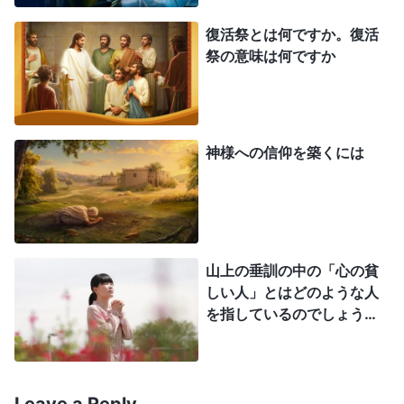
最新の働きと言葉を受け入れませんでした。彼らは
復活祭とは何ですか。復活
律法や戒めを守っているようではありましたが、聖
祭の意味は何ですか
霊の働きを受けておらず、最終的には自分たち自身
の規則すら守れなくなり、窃盗、殺人、乱交といっ
た背徳行為が蔓延していたのです。礼拝所はもはや
神様への信仰を築くには
神を崇拝する場所ではなく、盗人の巣窟となってい
て、金銭のやりとりが行われ、家畜や鳩が持ち込ま
れ売り買いされていました。では、今日のキリスト
教会の状態はどうでしょうか。牧師たちは説教の中
山上の垂訓の中の「心の貧
でも聖書の知識や教義をいくらか解説できるだけ
しい人」とはどのような人
を指しているのでしょう
で、聖霊の啓きも光も得ていません。信者たちも真
か。
の潤しや滋養を受けられていないのに気づき、否定
的で受動的になり、信仰心が冷めてしまっていま
す。集まりはただおざなりに行われ、神の言葉を楽
Leave a Reply