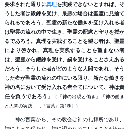
要求された通りに
真理
を実践できないとすれば、そ
うした者は鍛錬を受け、最悪の場合は聖霊に見捨て
られるであろう。聖霊の新たな働きを受け入れる者
は聖霊の流れの中で生き、聖霊の配慮と守りを授か
るであろう。真理を実践することを望む者は、聖霊
により啓かれ、真理を実践することを望まない者
は、聖霊から鍛錬を受け、罰を受けることさえある
だろう。そうした者がどのような人間であれ、そう
した者が聖霊の流れの中にいる限り、新たな働きを
神の名において受け入れる者全てについて、神は責
任を負うであろう
」
（『神の出現と働き』「神の働き
。
と人間の実践」〔『言葉』第1巻〕）
神の言葉から、その教会は神の礼拝所であり、
神によって保たれ、神に認められていることがわか