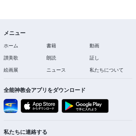
れほど活気があるように見えたとしても、淀んだ水
たまり以外の何物でもなく、律法の時代末期の礼拝
所とまったく同じです。そのような教会では明らか
メニュー
に聖霊は働いておらず、神もその教会を保っていま
ホーム
書籍
動画
せん。
讃美歌
朗読
証し
そのため真の教会と偽の教会を区別するには、
絵画展
ニュース
私たちについて
まずその教会で聖霊が働いているか、聖霊がその教
会を保っているか、人々が神の最新の言葉を読んで
全能神教会アプリをダウンロード
いるか、そして神の言葉を読むことでより多くの真
理を理解し神への信仰を成長させているか、という
ことに目を向ける必要があります。教会が神の現在
の働きについて行っておらず、聖霊の導きを得てい
ないなら、信者がどれほど多かろうと、さまざまな
私たちに連絡する