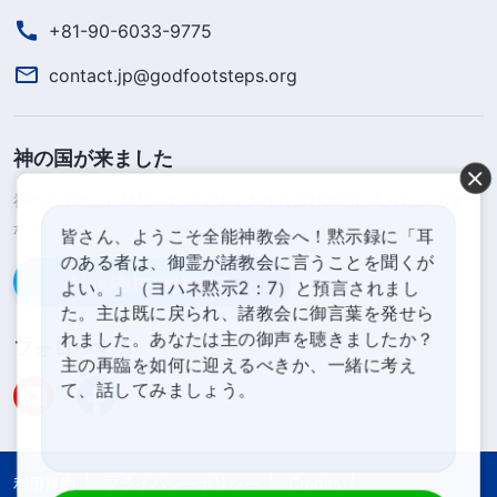
イベントを催してどれほど勢いがあるように見えよ
+81-90-6033-9775
うと、それは偽の教会でしかなく、まもなく神に見
contact.jp@godfootsteps.org
放されることになるのです。それは神がヨハネに告
げて、ラオデキヤの教会に次のように書き送らせた
神の国が来ました
とおりです。「
わたしはあなたのわざを知ってい
る。あなたは冷たくもなく、熱くもない。むしろ、
神の国が地上に降臨したのです！あなたは神の国に入りたいです
か？
冷たいか熱いかであってほしい。このように、熱く
皆さん、ようこそ全能神教会へ！黙示録に「耳
のある者は、御霊が諸教会に言うことを聞くが
もなく、冷たくもなく、なまぬるいので、あなたを
Line経由で連絡する
よい。」（ヨハネ黙示2：7）と預言されまし
口から吐き出そう
」
。
（ヨハネの黙示録 3:15–16）
た。主は既に戻られ、諸教会に御言葉を発せら
れました。あなたは主の御声を聴きましたか？
フォローする
真の教会と偽の教会を見分けるため
主の再臨を如何に迎えるべきか、一緒に考え
の第二原則：支配しているのは真理か、
て、話してみましょう。
または偽の羊飼いか
真の教会と偽の教会を区別する際には、もう一
利用規約
プライバシーポリシー
Credits