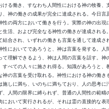
おける働き、すなわち人間性における神の牧養、
り、神の働きの成果が完全に達成される。今日言
神性の両方において働きを行う。実際の神の出現
と生活、および完全なる神性の働きが達成される
て結合され、いずれの働きも言葉を通して達成さ
神性においてであろうと、神は言葉を発する。人
って理解できるよう、神は人間の言葉を話す。神
、すべての人々に施され得る。知識があろうと、
な神の言葉を受け取れる。神性における神の働き
は施しに満ち、いのちに満ちており、人の思考に
ず、人間の限界に縛られず、普通の人間性の範疇
肉において実行されるが、それは霊の直接的な表