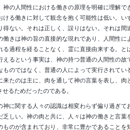
、神の人間性における働きの原理を明確に理解で
おける働きに対して観念を抱く可能性は低い。い
り得ない。それは正しく、誤りはない。それは間
の働きは神の旨の直接的な現れであり、人間性に
れる過程を経ることなく、霊に直接由来する。と
行えるという事実は、神の持つ普通の人間性の故
なものではなく、普通の人によって実行されてい
に来たのは主に、肉を通して神の言葉を表し、肉
させるためだったのである。
の神に関する人々の認識は相変わらず偏り過ぎて
だ乏しい。神の肉と共に、人々は神の働きと言葉
のものが含まれており、非常に豊かであることを