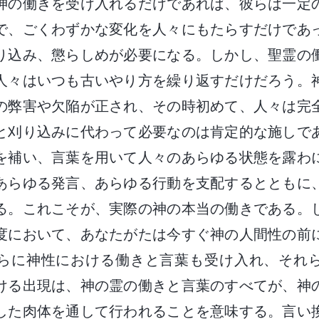
神の働きを受け入れるだけであれば、彼らは一定
で、ごくわずかな変化を人々にもたらすだけであ
り込み、懲らしめが必要になる。しかし、聖霊の
人々はいつも古いやり方を繰り返すだけだろう。
の弊害や欠陥が正され、その時初めて、人々は完
と刈り込みに代わって必要なのは肯定的な施しで
を補い、言葉を用いて人々のあらゆる状態を露わ
あらゆる発言、あらゆる行動を支配するとともに
る。これこそが、実際の神の本当の働きである。
度において、あなたがたは今すぐ神の人間性の前
らに神性における働きと言葉も受け入れ、それ
ける出現は、神の霊の働きと言葉のすべてが、神
した肉体を通して行われることを意味する。言い