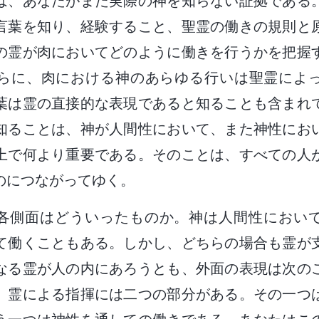
は、あなたがまだ実際の神を知らない証拠である
言葉を知り、経験すること、聖霊の働きの規則と
の霊が肉においてどのように働きを行うかを把握
らに、肉における神のあらゆる行いは聖霊によ
葉は霊の直接的な表現であると知ることも含まれ
知ることは、神が人間性において、また神性にお
上で何より重要である。そのことは、すべての人
のにつながってゆく。
各側面はどういったものか。神は人間性におい
て働くこともある。しかし、どちらの場合も霊が
なる霊が人の内にあろうとも、外面の表現は次の
、霊による指揮には二つの部分がある。その一つ