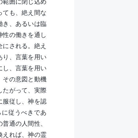
の範囲に閉じ込め
っても、絶え間な
働き、あるいは臨
神性の働きを通し
全にされる。絶え
あり、言葉を用い
にし、言葉を用い
、その意図と動機
したがって、実際
に服従し、神を認
らに従うべきであ
の普通の人間性、
換えれば、神の霊