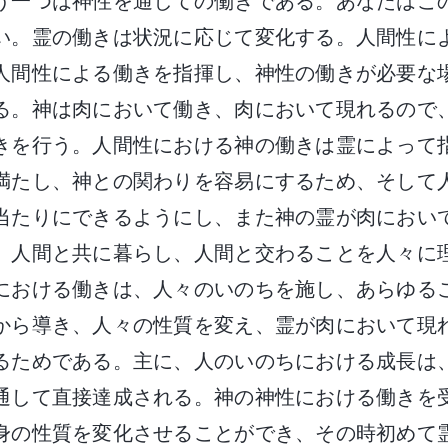
う一つは神性を通しての働きである。あなたはこ
い。霊の働きは状況に応じて変化する。人間性に
人間性による働きを指揮し、神性の働きが必要な
る。神は肉において働き、肉において現れるので
きを行う。人間性における神の働きは霊によって
満たし、神との関わりを容易にするため、そして
当たりにできるようにし、また神の霊が肉におい
、人間と共に暮らし、人間と交わることを人々に
における働きは、人々のいのちを施し、あらゆる
から導き、人々の性質を変え、霊が肉において現
るためである。主に、人のいのちにおける成長は
通して直接達成される。神の神性における働きを
身の性質を変化させることができ、その時初めて