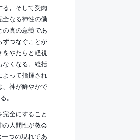
する。そして受肉
完全なる神性の働
との真の意義であ
らずつなぐことが
きをやたらと軽視
もなくなる。総括
によって指揮され
は、神が鮮やかで
きる。
を完全にすること
神の人間性が教会
の一つの現れであ