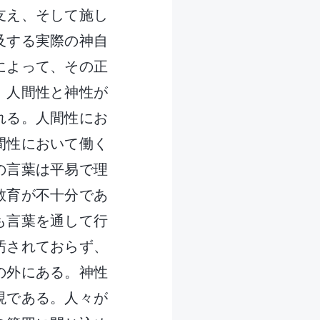
支え、そして施し
及する実際の神自
によって、その正
。人間性と神性が
れる。人間性にお
間性において働く
の言葉は平易で理
教育が不十分であ
も言葉を通して行
汚されておらず、
の外にある。神性
現である。人々が