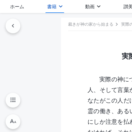
ホーム
書籍
動画
讃
裁きが神の家から始まる
実際
実
実際の神に
人、そして言葉
なたがこの人だ
霊の働き、ある
にしか注意を払