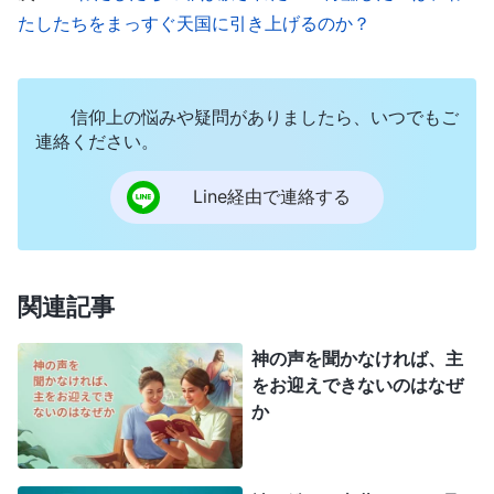
されなかったのなら、彼の働きが神自身を表すこと
たしたちをまっすぐ天国に引き上げるのか？
ができただろうか
」
（『神の出現と働き』「三位一体
。神の御言葉は
は存在するのか」〔『言葉』第1巻〕）
明快かつ直截（ちょくせつ）です。神は唯一の真な
信仰上の悩みや疑問がありましたら、いつでもご
連絡ください。
る神で、神の霊は一つしかなく、この神の位格も一
つだけです。父、子、聖霊という三つの位格では絶
Line経由で連絡する
対にありません。神が主イエスとして受肉する前、
子への言及はありませんでした。神の霊、つまり聖
霊だけがあったのです。神が天地と万物を創ったと
関連記事
き、それらは神の霊の言葉を通じて創られました。
神の霊は、唯一の真なる神ではないのですか？ 神
神の声を聞かなければ、主
をお迎えできないのはなぜ
は律法の時代の働きをなさったとき、直接人を通じ
か
て行ないました。そのとき、いわゆる「子」は存在
せず、神は唯一の神、創造主でした。神は三位一体