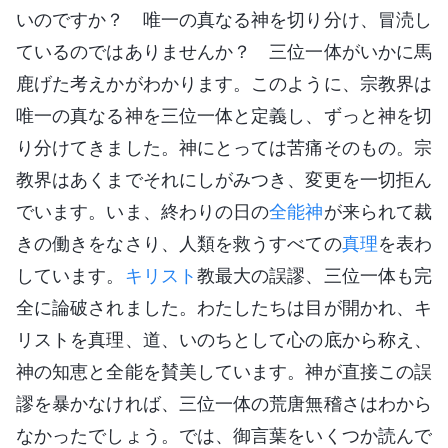
いのですか？ 唯一の真なる神を切り分け、冒涜し
ているのではありませんか？ 三位一体がいかに馬
鹿げた考えかがわかります。このように、宗教界は
唯一の真なる神を三位一体と定義し、ずっと神を切
り分けてきました。神にとっては苦痛そのもの。宗
教界はあくまでそれにしがみつき、変更を一切拒ん
でいます。いま、終わりの日の
全能神
が来られて裁
きの働きをなさり、人類を救うすべての
真理
を表わ
しています。
キリスト
教最大の誤謬、三位一体も完
全に論破されました。わたしたちは目が開かれ、キ
リストを真理、道、いのちとして心の底から称え、
神の知恵と全能を賛美しています。神が直接この誤
謬を暴かなければ、三位一体の荒唐無稽さはわから
なかったでしょう。では、御言葉をいくつか読んで