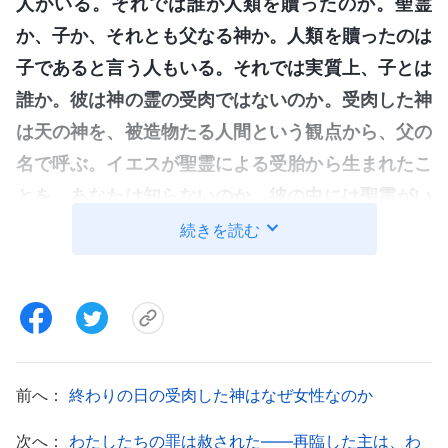
人がいる。それでは誰が人類を贖ったのか。聖霊
か、子か、それとも父なる神か。人類を贖ったのは
子であると言う人もいる。それでは実質上、子とは
誰か。彼は神の霊の受肉ではないのか。受肉した神
は天の神を、被造物たる人間という観点から、父の
名で呼ぶ。イエスが聖霊による受胎から生まれたこ
とを、あなたは知らないのか。彼の中には聖霊がい
る。あなたが何と言おうと、彼は神の霊の受肉なの
続きを読む
で、やはり天の神と一つである。子というこの考え
は断じて真実ではない。働きのすべてを実行するの
は一つの霊である。働きを実行するのは神自身、す
なわち神の霊だけである。神の霊とは誰か。聖霊で
はないのか。イエスにおいて働くのは聖霊ではない
前へ：
終わりの日の受肉した神はなぜ女性なのか
のか。働きが聖霊（すなわち神の霊）によって実行
次へ：
わたしたちの罪は赦された――再臨した主は、わ