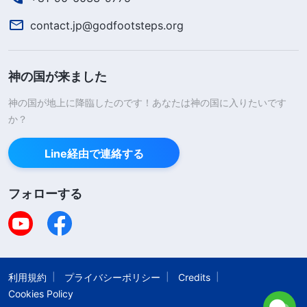
神は言われます。「
『イエスは自分の愛する子であ
contact.jp@godfootsteps.org
ると、神ははっきり述べなかったか』と言う人たち
もいる。イエスは神の愛する子、神が喜びを覚える
神の国が来ました
者である――これは確かに神自身によって語られ
た。神は自身の証しをしていたのだが、それは異な
神の国が地上に降臨したのです！あなたは神の国に入りたいです
か？
る観点から、すなわち天の霊の観点から自身の受肉
の証しをしていたに過ぎない。イエスは神の受肉で
Line経由で連絡する
あって、天にいる神の子ではない。あなたにわかる
だろうか。『わたしが父におり、父がわたしにおら
フォローする
れる』というイエスの言葉は、両者が一つの霊であ
ることを指し示しているのではないのか。そして、
彼らが天と地に分けられたのは受肉のためではない
のか。実際には、彼らはやはり一つであり、いずれ
利用規約
プライバシーポリシー
Credits
Cookies Policy
にせよ、神が自身の証しをしているに過ぎないので