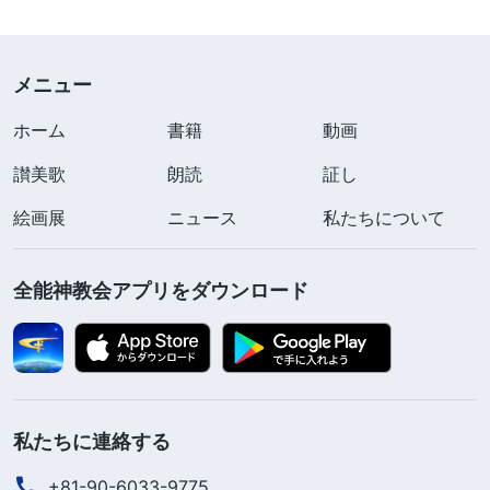
一体に関する聖霊の証しがないのはなぜでしょ
う？ これではっきりわかります。神の霊、聖霊、
父、そして子が、神は三位一体だと証ししたことは
メニュー
ない。主イエスが肉において働いてから数世紀後、
ホーム
書籍
動画
堕落した人類と宗教界が三位一体という馬鹿げた理
讃美歌
朗読
証し
論をでっち上げたのです。三位一体の考えがまった
く成立せず、人の観念と想像に過ぎないのは明らか
絵画展
ニュース
私たちについて
です。それは二千年にわたる宗教界最大の誤謬で、
無数の人を惑わし、傷つけました。
全能神教会アプリをダウンロード
ここで疑問に思うかもしれません。主イエスは
「愛する子」だと聖霊が証ししたのはなぜか？ 主
イエスが祈りの中で天なる神を「父」と呼んだのは
私たちに連絡する
なぜか？ それはどういった意味なのか？ この疑
問に関する全能神の御言葉を見てみましょう。全能
+81-90-6033-9775