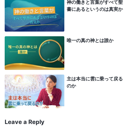
だと言った人はかつておらず、聖霊が三位一体の
証
神の働きと言葉がすべて聖
書にあるというのは真実か
し
をしたこともありません。では、神が受肉し主イ
エスとして来られたあと、人が神を三位一体と定義
し始めたのはなぜでしょう？ 主イエスは肉をまと
った神の霊で、その働きはすべて神の霊に支配さ
唯一の真の神とは誰か
れ、直接表現されました。主イエスの内にある霊は
ヤーウェの霊、つまり聖霊です。ならば、主イエス
は唯一の真なる神でしょうか？ そうです。つま
り、神は肉となったために、父、子、聖霊の三つに
主は本当に雲に乗って戻る
分かれたのでなく、人が受肉の本質を理解していな
のか
いせいで、神を分割することにこだわったのです。
これは人の過ちで、理解力が限られているためで
す。神は唯一の真なる神で、神は一つだけ、神の霊
Leave a Reply
も一つだけです。受肉に先立ち、神は唯一の真なる