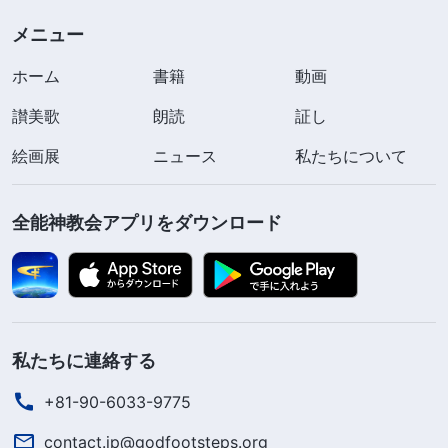
る者がまず達成しなければならないことだからで
メニュー
す。
ホーム
書籍
動画
私たちは真に主を礼拝しているか
讃美歌
朗読
証し
多くの兄弟姉妹たちが、クリスマスには教会に
絵画展
ニュース
私たちについて
集い、主イエス様の誕生をお祝いし、祈り、聖書を
読み、讃美します。けれどもクリスマス以外の時と
全能神教会アプリをダウンロード
なると、私たちは自分たちは日々の仕事や多くの
人々とのやりとりに明け暮れます。主の前に静まっ
て祈り、主の御言葉を読んでその御心を求めること
は滅多にありません。集会に頻繁に出席する兄弟姉
私たちに連絡する
妹はいますが、主の言葉を実生活で実践することは
+81-90-6033-9775
ほとんどなく、相変わらず罪の生活を送り、罪はど
んどん深まっていくのです。例えば、主イエス様は
contact.jp@godfootsteps.org