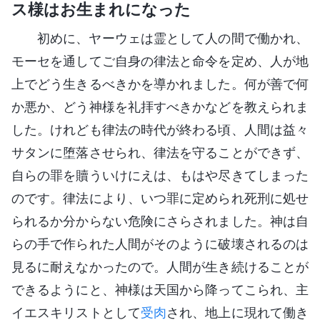
ス様はお生まれになった
初めに、ヤーウェは霊として人の間で働かれ、
モーセを通してご自身の律法と命令を定め、人が地
上でどう生きるべきかを導かれました。何が善で何
か悪か、どう神様を礼拝すべきかなどを教えられま
した。けれども律法の時代が終わる頃、人間は益々
サタンに堕落させられ、律法を守ることができず、
自らの罪を贖ういけにえは、もはや尽きてしまった
のです。律法により、いつ罪に定められ死刑に処せ
られるか分からない危険にさらされました。神は自
らの手で作られた人間がそのように破壊されるのは
見るに耐えなかったので。人間が生き続けることが
できるようにと、神様は天国から降ってこられ、主
イエスキリストとして
受肉
され、地上に現れて働き