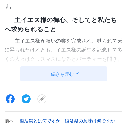
す。
主イエス様の御心、そしてと私たち
へ求められること
主イエス様が贖いの業を完成され、甦られて天
に昇られたけれども、イエス様の誕生を記念して多
くの人々はクリスマスになるとパーティーを開き、
様々な行事で主イエス様の誕生をお祝いするので
続きを読む
す。けれども、私たちはクリスマスの意味と、主イ
エス様の御心や私たちにイエス様が求めておられる
ことを理解しているでしょうか。神様に満足してい
ただき、称賛していただくには、私たちは何をすべ
きなのでしょうか。
前へ：
復活祭とは何ですか。復活祭の意味は何ですか
主イエス様は言われました。「あなたがたが、