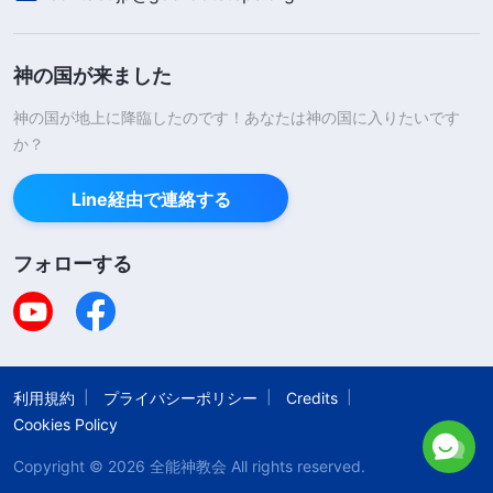
私たちが謙虚で穏やかでいることを求めますが、同
僚や教会の兄弟姉妹たちと一緒に働きをする時に
神の国が来ました
は、私たちは自分の傲慢な性質に支配され、自分の
神の国が地上に降臨したのです！あなたは神の国に入りたいです
見方や考えは完璧だとして自分を守り、周りの人達
か？
と穏やかに進めることができません。主イエス様
Line経由で連絡する
は、私たちが周りの人々に対して赦すことを学び、
自分を愛するように他の人をも愛すことを求めてお
フォローする
られます。けれども周りの人々があなた利益を侵害
するようなことがあれば、不当に扱われたと感じて
サタンの毒の性質による生き方になってしまい、人
を裁いたり非難したりしてしまいます。主イエス様
利用規約
プライバシーポリシー
Credits
は、私たちが世の人々から自分を切り離すことを求
Cookies Policy
めておられますが、私たちはこの世の名誉、地位、
Copyright © 2026
全能神教会
All rights reserved.
肉体の楽しみを追い、この世の悪に倣い、罪の中に