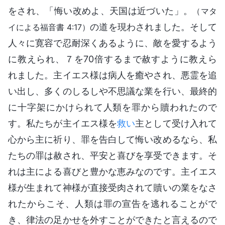
をされ、「悔い改めよ、天国は近づいた」。
（マタ
の道を現わされました。そして
イによる福音書 4:17）
人々に寛容で忍耐深くあるように、敵を愛するよう
に教えられ、７を70倍するまで赦すように教えら
れました。主イエス様は病人を癒やされ、悪霊を追
い出し、多くのしるしや不思議な業を行い、最終的
に十字架にかけられて人類を罪から贖われたので
す。私たちが主イエス様を
救い
主として受け入れて
心から主に祈り、罪を告白して悔い改めるなら、私
たちの罪は赦され、平安と喜びを享受できます。そ
れは主による喜びと豊かな恵みなのです。主イエス
様が生まれて神様が直接受肉されて贖いの業をなさ
れたからこそ、人類は罪の宣告を逃れることがで
き、律法の足かせを外すことができたと言えるので