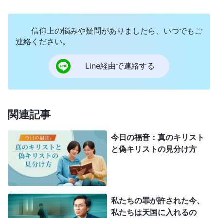
この山でも、またエルサレムでもない所で、父を礼
拝する時が来る。…しかし、まことの礼拝をする者
信仰上の悩みや疑問がありましたら、いつでもご
連絡ください。
たちが、霊とまこととをもって父を礼拝する時が来
る。そうだ、今きている。父は、このような礼拝を
Line経由で連絡する
する者たちを求めておられるからである。」（ヨハ
ネによる福音書 4:21、23)主イエス様の言葉から、
イエス様は私たちが形にばかりこだわったり行事に
関連記事
参加したりするばかりでなく、霊と誠真をもって神
今日の福音：真のキリスト
様を礼拝することを望んでおられることが分かりま
と偽キリストの見分け方
す。昔、パリサイ人や祭司長、律法学者たちは神殿
での様々な儀式や規則ばかりにこだわっていまし
た。彼らは毎日神様にいけにえを捧げましたが、神
私たちの罪が許された今、
様の言葉を実践することはほとんどなく、ヤーウェ
私たちは天国に入れるの
の命令に従うこともなく、神様からの命令を捨てて