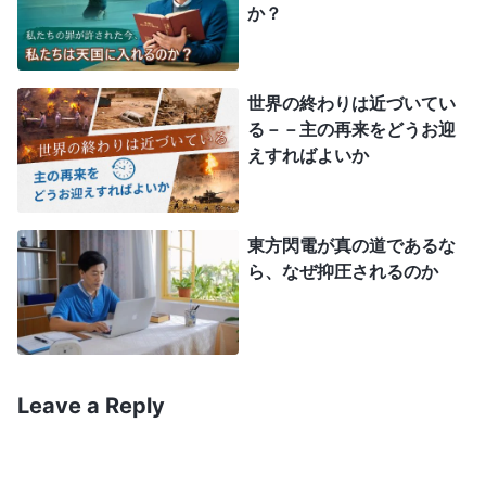
か？
人間的な伝統にのみ従ったのです。そして最終的
に、彼らは神様からの称賛を得なかったばかりか、
主イエス様に嫌われ、呪われたのです。現代の教会
世界の終わりは近づいてい
る－－主の再来をどうお迎
が大がかりなクリスマスのお祝いをしても、それは
えすればよいか
一時のことに過ぎません。人々があつまって喜び、
幸せを感じても、心から主を礼拝しているのではな
く、クリスマスを機会として神様の御心を理解した
東方閃電が真の道であるな
ら、なぜ抑圧されるのか
り認識を得たりしているのではありません。そうで
あれば、主イエス様から認めていただくことはでき
ないのです。事実、主イエス様が正式にその業を始
められた時から贖いの業を完了された時までの間
Leave a Reply
に、主イエス様は多くの真理を現わされ、多くの要
求を提示されました。私たちがみな主の御言葉を実
践することに重きをおいていつでもどこでも、どん