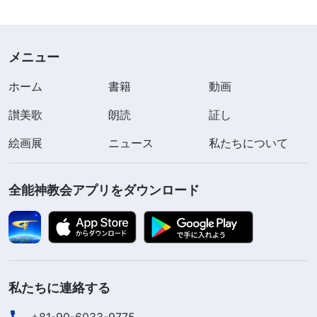
年は？ どこから来た？ 教会での立場は？」
警官の攻撃性とともに、この公安局という国家
メニュー
法執行機関の素顔を自ら認める率直さに私は怒りが
こみ上げ、思いました。
ホーム
書籍
動画
讃美歌
「この人たちはいつも『人民警察』を自称し、
朗読
証し
『悪人を除去し、良民の平和を守る』ことを目指す
絵画展
ニュース
私たちについて
と言うけど、実際には単なる暴漢、盗賊、裏社会の
殺し屋集団。正義を狙い撃ちし、善良で立派な市民
全能神教会アプリをダウンロード
を罰する鬼だわ！」
「この警官たちは法律を破って犯罪を犯す人た
ちは見のがして法律の対象から外している。でも私
たちはただ神様を信じ、御言葉を読み、正しい人生
私たちに連絡する
の道を歩んでいるだけなのにこの野蛮な連中に一番
+81-90-6033-9775