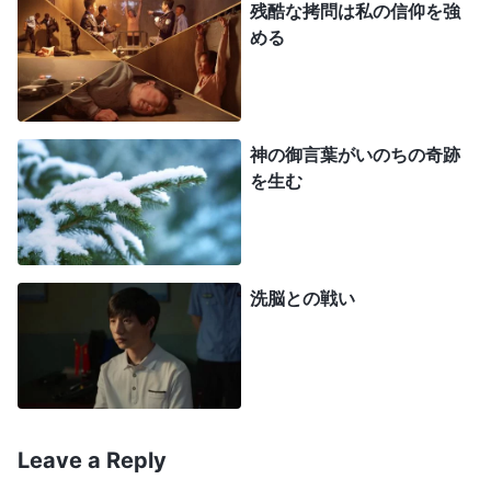
肉体を拷問したいのは、私がその横暴に屈するよう
残酷な拷問は私の信仰を強
にするため。サタンの陰謀にはまってはいけない。
める
どんなことがあっても、神様がひそかに一緒にい
て、見守ってくださっていると信じよう。どんなと
きも神様は私の頼もしい後ろ盾で、永遠の支え。今
神の御言葉がいのちの奇跡
は霊の戦いの正念場で、この時こそ神様を証ししな
を生む
きゃ。神様のおそばに立つべきで、サタンに屈する
わけにはいかない」
洗脳との戦い
このことに気づき、静かに神に祈りました。
「全能神様！今日、私がこの悪しき警官たちの
手に落ちたのは神様のご厚意によるものです。でも
私は霊的背丈があまりにも小さく、狼狽し、怯えて
います。サタンの影響の束縛から自由になり、サタ
Leave a Reply