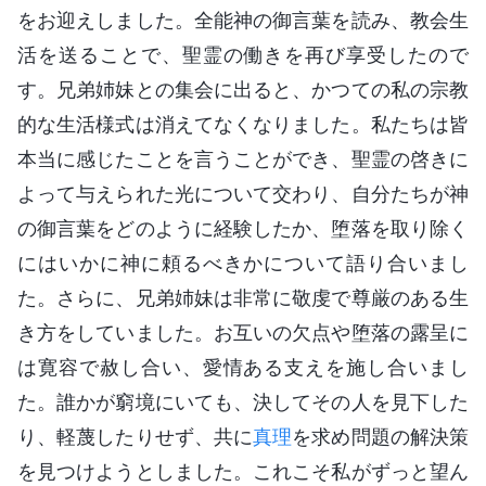
をお迎えしました。全能神の御言葉を読み、教会生
活を送ることで、聖霊の働きを再び享受したので
す。兄弟姉妹との集会に出ると、かつての私の宗教
的な生活様式は消えてなくなりました。私たちは皆
本当に感じたことを言うことができ、聖霊の啓きに
よって与えられた光について交わり、自分たちが神
の御言葉をどのように経験したか、堕落を取り除く
にはいかに神に頼るべきかについて語り合いまし
た。さらに、兄弟姉妹は非常に敬虔で尊厳のある生
き方をしていました。お互いの欠点や堕落の露呈に
は寛容で赦し合い、愛情ある支えを施し合いまし
た。誰かが窮境にいても、決してその人を見下した
り、軽蔑したりせず、共に
真理
を求め問題の解決策
を見つけようとしました。これこそ私がずっと望ん