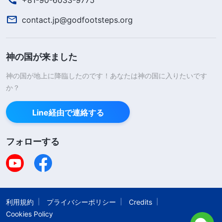
暴力を振るわれるようになった。中共政府は本当に
contact.jp@godfootsteps.org
よこしまで、正義をひっくり返している」
私はこの悪しき警官たちを心から憎みました
神の国が来ました
が、自分の霊的背丈があまりにも小さく、彼らの残
神の国が地上に降臨したのです！あなたは神の国に入りたいです
酷な処罰と拷問に耐えられないことを自覚していた
か？
ので、神に何度も何度も呼びかけ、力を与えてくだ
さるよう嘆願しました。
Line経由で連絡する
ちょうどその瞬間、神の御言葉が私を啓いてく
フォローする
ださったのです。
「
信仰とは一本の丸太橋のようものである。卑
屈になって命にしがみつく者がそれを渡るのは困難
利用規約
プライバシーポリシー
Credits
だが、自らを進んで犠牲にする者には不安なく渡る
Cookies Policy