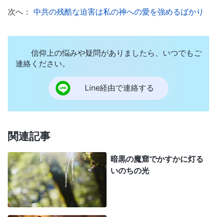
この絶望的な状況で、神の御言葉がふと心の中
次へ：
中共の残酷な迫害は私の神への愛を強めるばかり
に現れました。
「
そうなればあなたは依然として恐れを抱いて
信仰上の悩みや疑問がありましたら、いつでもご
サタンの思いに満たされているのではないか。」
連絡ください。
「勝利者とは何か。
キリスト
の良き兵士たちなら
ば、勇敢であってわたしを信頼し、霊的に強くなけ
Line経由で連絡する
ればならない。戦士になるために戦い、決死の覚悟
でサタンと戦わなければならない。
」
（『神の出現
と働き』「キリストの初めの言葉、第十二章」〔『言葉』
関連記事
第1巻〕）
暗黒の魔窟でかすかに灯る
いのちの光
神の御言葉の啓きにより、慌てふためいた心が
次第に落ち着き、自分の恐怖の原因がサタンにある
と気づくことができ、思いました。「サタンが私の