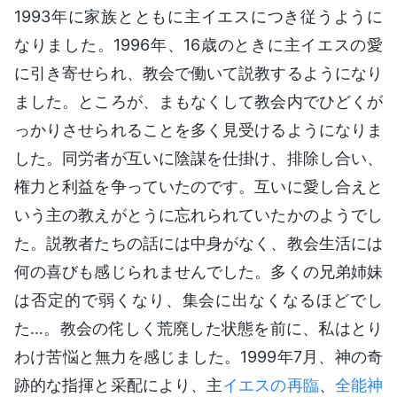
1993年に家族とともに主イエスにつき従うように
なりました。1996年、16歳のときに主イエスの愛
に引き寄せられ、教会で働いて説教するようになり
ました。ところが、まもなくして教会内でひどくが
っかりさせられることを多く見受けるようになりま
した。同労者が互いに陰謀を仕掛け、排除し合い、
権力と利益を争っていたのです。互いに愛し合えと
いう主の教えがとうに忘れられていたかのようでし
た。説教者たちの話には中身がなく、教会生活には
何の喜びも感じられませんでした。多くの兄弟姉妹
は否定的で弱くなり、集会に出なくなるほどでし
た…。教会の侘しく荒廃した状態を前に、私はとり
わけ苦悩と無力を感じました。1999年7月、神の奇
跡的な指揮と采配により、主
イエスの再臨
、
全能神