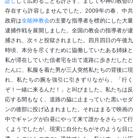
証し
して広めることも許さず、ましてや神の教会の
存在すら許容しませんでした。2009年の春、中共
政府は
全能神教会
の主要な指導者を標的にした大量
逮捕作戦を展開しました。全国の教会の指導者が逮
捕され、次々と投獄されました。四月四日の午後九
時頃、本分を尽くすために協働していたある姉妹と
私が滞在していた信者宅を出て道路に歩きだしたと
たんに、私服を着た男が三人突然私たちの背後に現
れ、私たちの腕を強引に引きずりながら、「行く
ぞ！一緒に来るんだ！」と叫びました。私たちは反
応する間もなく、道路の脇に止まっていた黒いセダ
ンの後部に投げ込まれました。それはまるで映画の
中でギャングが白昼にやって来て誰かをさらって行
くようでしたが、現実に自分たちがそのような目に