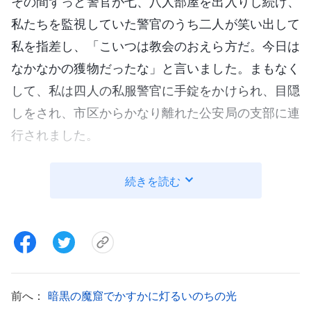
その間ずっと警官が七、八人部屋を出入りし続け、
私たちを監視していた警官のうち二人が笑い出して
私を指差し、「こいつは教会のおえら方だ。今日は
なかなかの獲物だったな」と言いました。まもなく
して、私は四人の私服警官に手錠をかけられ、目隠
しをされ、市区からかなり離れた公安局の支部に連
行されました。
尋問室に入り、あの高い鉄格子付きの窓とあの
続きを読む
ぞっとするように冷たく見える「トラの椅子」を見
たとき、兄弟姉妹が過去に拷問されたときの身の毛
のよだつ話が脳裏に浮かんできました。悪しき警官
にどんな拷問を加えられるのかと思うと極度に怖く
なり、手が思わず震え出しました。
前へ：
暗黒の魔窟でかすかに灯るいのちの光