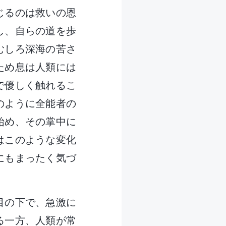
じるのは救いの恩
し、自らの道を歩
むしろ深海の苦さ
ため息は人類には
で優しく触れるこ
のように全能者の
始め、その掌中に
はこのような変化
にもまったく気づ
目の下で、急激に
る一方、人類が常