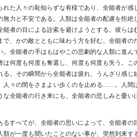
られた人々の恥知らずな有様であり、全能者が感
の無力と不安である。人類は全能者の配慮を拒絶
全能者の目による詮索を避けようとする。彼らは
まで、かの敵とともに味わう方を好む。全能者の
い。全能者の手はもはやこの悲劇的な人類に進ん
者は何度も何度も奪還し、何度も何度も失う。こ
れる。その瞬間から全能者は疲れ、うんざり感じ
、人々の間をさまよい歩くのを止める……。人間
うな全能者の行き来にも、全能者の悲しみと憂い
あるすべてが、全能者の思いによって、全能者の
人類が一度も聞いたことのない事が、突然到来す