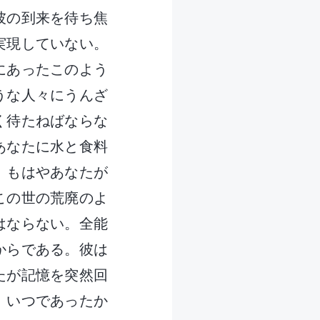
彼の到来を待ち焦
実現していない。
にあったこのよう
うな人々にうんざ
く待たねばならな
あなたに水と食料
、もはやあなたが
この世の荒廃のよ
はならない。全能
からである。彼は
たが記憶を突然回
、いつであったか