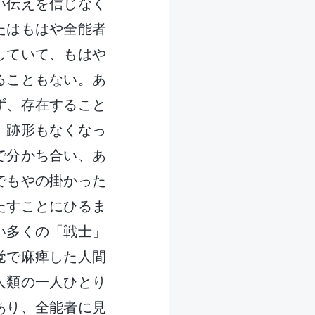
い伝えを信じなく
たはもはや全能者
していて、もはや
ることもない。あ
ず、存在すること
、跡形もなくなっ
で分かち合い、あ
でもやの掛かった
たすことにひるま
い多くの「戦士」
覚で麻痺した人間
人類の一人ひとり
あり、全能者に見