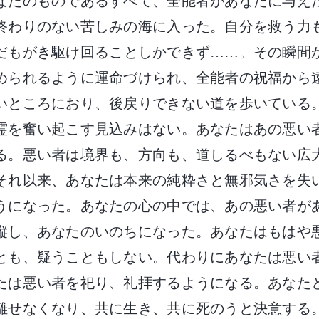
なたのものであるすべて、全能者があなたに与え
終わりのない苦しみの海に入った。自分を救う力
だもがき駆け回ることしかできず……。その瞬間
められるように運命づけられ、全能者の祝福から
いところにおり、後戻りできない道を歩いている
霊を奮い起こす見込みはない。あなたはあの悪い
る。悪い者は境界も、方向も、道しるべもない広
それ以来、あなたは本来の純粋さと無邪気さを失
うになった。あなたの心の中では、あの悪い者が
縦し、あなたのいのちになった。あなたはもはや
とも、疑うこともしない。代わりにあなたは悪い
たは悪い者を祀り、礼拝するようになる。あなた
離せなくなり、共に生き、共に死のうと決意する