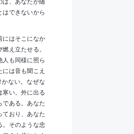
のは、あなたが随
とはできないから
前にはそこになか
び燃え立たせる。
他人も同様に照ら
たには音も聞こえ
付かない。なぜな
は寒い。外に出る
らである。あなた
っており、あなた
る。そのような忠