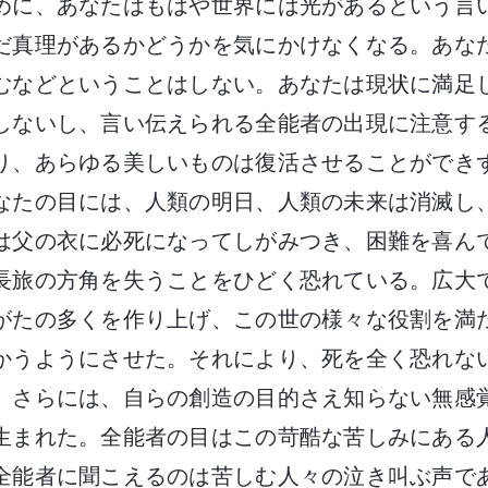
めに、あなたはもはや世界には光があるという言
だ真理があるかどうかを気にかけなくなる。あな
むなどということはしない。あなたは現状に満足
しないし、言い伝えられる全能者の出現に注意す
り、あらゆる美しいものは復活させることができ
なたの目には、人類の明日、人類の未来は消滅し
は父の衣に必死になってしがみつき、困難を喜ん
長旅の方角を失うことをひどく恐れている。広大
がたの多くを作り上げ、この世の様々な役割を満
かうようにさせた。それにより、死を全く恐れな
。さらには、自らの創造の目的さえ知らない無感
生まれた。全能者の目はこの苛酷な苦しみにある
全能者に聞こえるのは苦しむ人々の泣き叫ぶ声で