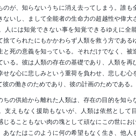
ものが、知らないうちに消え去ってしまう。誰も
きないし、まして全能者の生命力の超越性や偉大
。人には知覚できない事を知覚できるゆえに全
て捨てられたにもかかわらず人類を救う方である
生と死の意義を知っている。それだけでなく、被
ている。彼は人類の存在の基礎であり、人類を再
幸せな心に悲しみという重荷を負わせ、悲しむ心
て彼の働きのためであり、彼の計画のためである
のちの供給から離れた人類は、存在の目的を知ら
。支えもなく援助もないが、人類は依然として
感じることもない肉の塊として頑なにこの世にお
。あなたはこのように何の希望もなく生き、他人