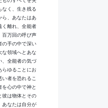
たものすべてを失
もなく、生き残る
から、あなたはあ
遠く離れ、全能者
。百万回の呼び声
者の手の中で深い
大な領域へとあな
い、全能者の気づ
あらゆることにお
悪い者を恐れるこ
者を心の中で神と
と彼は物体とその
。あなたは自分が