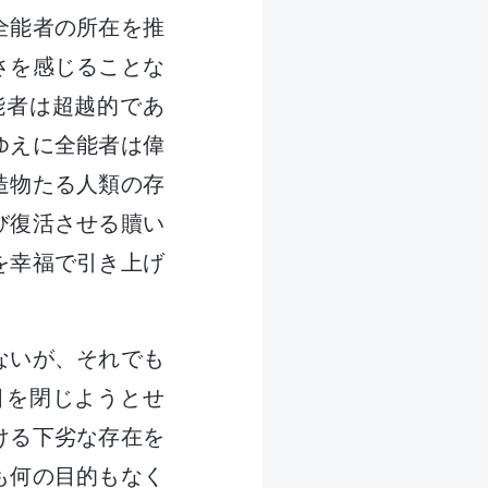
全能者の所在を推
さを感じることな
能者は超越的であ
ゆえに全能者は偉
造物たる人類の存
び復活させる贖い
を幸福で引き上げ
。
ないが、それでも
目を閉じようとせ
ける下劣な存在を
も何の目的もなく