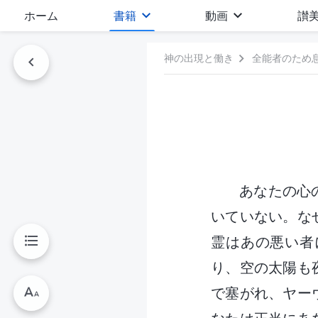
ホーム
書籍
動画
讃
神の出現と働き
全能者のため
あなたの心
いていない。な
霊はあの悪い者
り、空の太陽も
で塞がれ、ヤー