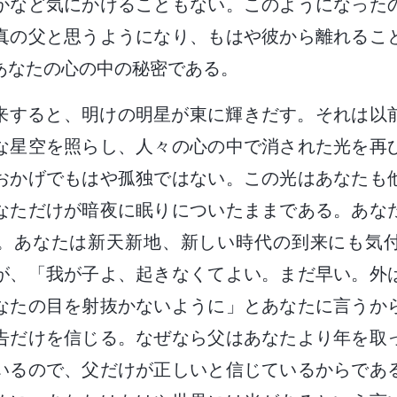
かなど気にかけることもない。このようになった
真の父と思うようになり、もはや彼から離れるこ
あなたの心の中の秘密である。
来すると、明けの明星が東に輝きだす。それは以
な星空を照らし、人々の心の中で消された光を再
おかげでもはや孤独ではない。この光はあなたも
なただけが暗夜に眠りについたままである。あな
。あなたは新天新地、新しい時代の到来にも気
が、「我が子よ、起きなくてよい。まだ早い。外
なたの目を射抜かないように」とあなたに言うか
告だけを信じる。なぜなら父はあなたより年を取
いるので、父だけが正しいと信じているからであ