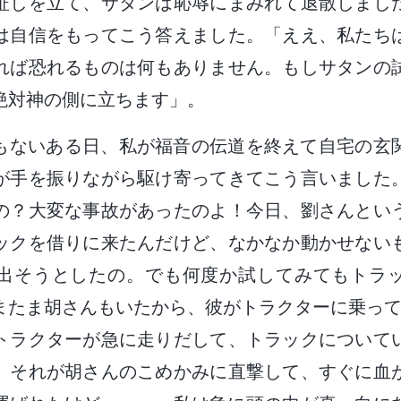
証しを立て、サタンは恥辱にまみれて退散しまし
は自信をもってこう答えました。「ええ、私たち
れば恐れるものは何もありません。もしサタンの
絶対神の側に立ちます」。
もないある日、私が福音の伝道を終えて自宅の玄
が手を振りながら駆け寄ってきてこう言いました
の？大変な事故があったのよ！今日、劉さんとい
ックを借りに来たんだけど、なかなか動かせない
出そうとしたの。でも何度か試してみてもトラ
またま胡さんもいたから、彼がトラクターに乗って
トラクターが急に走りだして、トラックについて
。それが胡さんのこめかみに直撃して、すぐに血