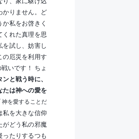
なり、家に駆け込
わかりません。ど
うか私をお啓きく
てくれた真理を思
私を試し、妨害し
この厄災を利用す
戦いです！ ちょ
タンと戦う時に、
なたは神への愛を
「神を愛することだ
は私を大きな信仰
たがどう私の邪魔
疑ったりするつも