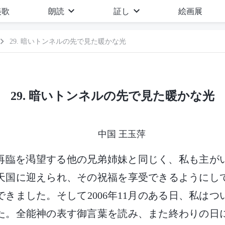
美歌
朗読
証し
絵画展
29. 暗いトンネルの先で見た暖かな光
29. 暗いトンネルの先で見た暖かな光
中国 王玉萍
再臨を渇望する他の兄弟姉妹と同じく、私も主が
天国に迎えられ、その祝福を享受できるようにし
きました。そして2006年11月のある日、私は
た。全能神の表す御言葉を読み、また終わりの日