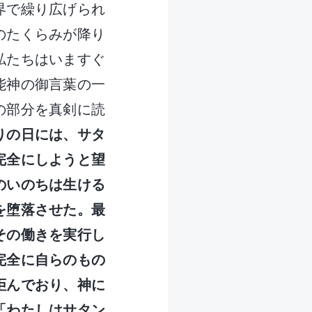
界で繰り広げられ
のたくらみが降り
私たちはいますぐ
能神の御言葉の一
の部分を真剣に読
りの日には、サタ
完全にしようと望
のいのちは生ける
を堕落させた。最
その働きを実行し
完全に自らのもの
拒んでおり、神に
「わたしはサタン