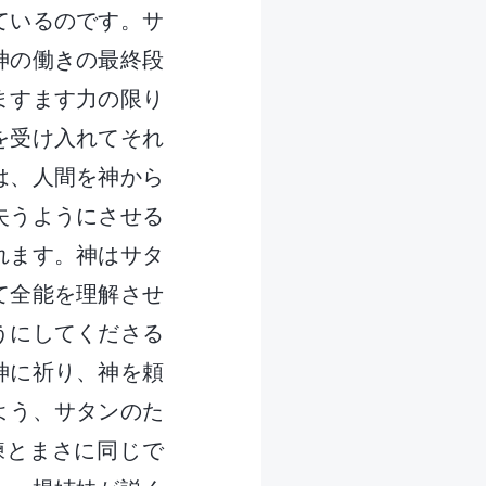
ているのです。サ
神の働きの最終段
ますます力の限り
を受け入れてそれ
は、人間を神から
失うようにさせる
れます。神はサタ
て全能を理解させ
うにしてくださる
神に祈り、神を頼
よう、サタンのた
練とまさに同じで