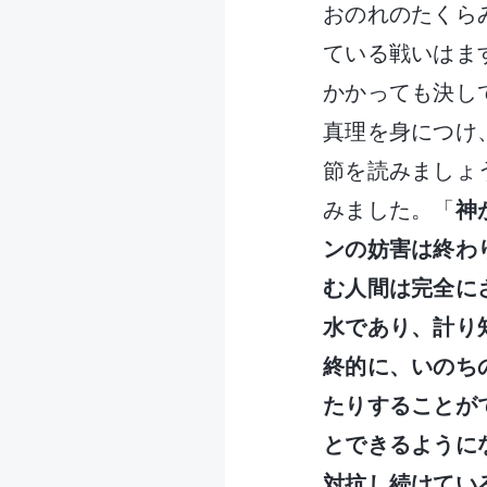
おのれのたくら
ている戦いはま
かかっても決し
真理を身につけ
節を読みましょ
みました。「
神
ンの妨害は終わ
む人間は完全に
水であり、計り
終的に、いのち
たりすることが
とできるように
対抗し続けてい