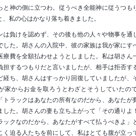
っと神の側に立つわ。従うべき全能神に従うつも
と、私の心はかなり落ち着きました。
ンは負けを認めず、その後も他の人々や物事を通
でした。胡さんの入院中、彼の家族は我が家にす
医療費を全額払わせようとしました。私は胡さん
負担するつもりだと言いましたが、相手は拒否す
ほど経ち、胡さんはすっかり回復していましたが、
が家からお金を取ろうとわざとそうしていたの
「トラックはあなたの所有なのだから、あなたが
ました。胡さんの妻も立ち上がって「その通りよ
ラックなのだから、あなたがすべて払うべきよ」
こく迫る人たちを前にして、私はとても腹が立っ