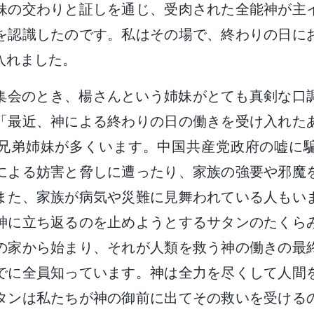
妹の交わりと証しを通じ、受肉された全能神が主
を認識したのです。私はその場で、終わりの日に
入れました。
集会のとき、楊さんという姉妹がとても真剣な口
「最近、神による終わりの日の働きを受け入れた
兄弟姉妹が多くいます。中国共産党政府の嘘に
による妨害と脅しに遭ったり、家族の強要や邪魔
また、家族が病気や災難に見舞われている人もい
神に立ち返るのを止めようとするサタンのたくら
の家から始まり、それが人類を救う神の働きの最
でに全員知っています。神は全力を尽くして人間
タンは私たちが神の御前に出てその救いを受ける