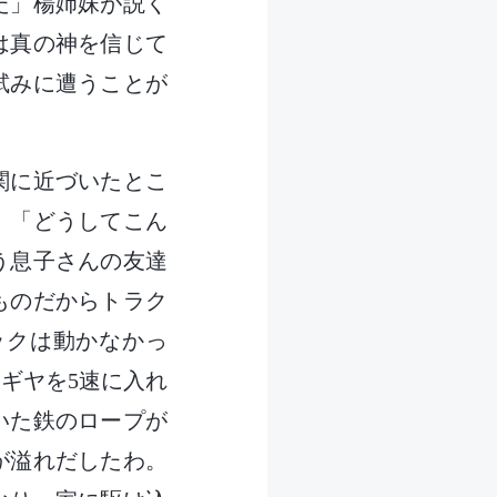
た」楊姉妹が説く
は真の神を信じて
試みに遭うことが
関に近づいたとこ
。「どうしてこん
う息子さんの友達
ものだからトラク
ックは動かなかっ
ギヤを5速に入れ
いた鉄のロープが
が溢れだしたわ。