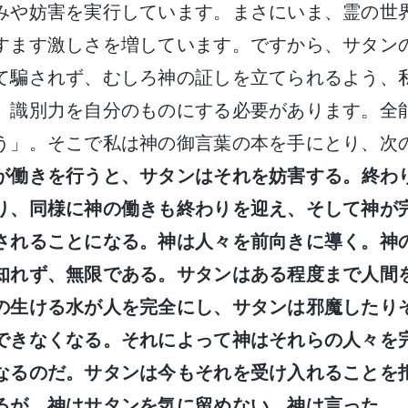
みや妨害を実行しています。まさにいま、霊の世
すます激しさを増しています。ですから、サタン
て騙されず、むしろ神の証しを立てられるよう、
、識別力を自分のものにする必要があります。全
う」。そこで私は神の御言葉の本を手にとり、次
が働きを行うと、サタンはそれを妨害する。終わ
り、同様に神の働きも終わりを迎え、そして神が
されることになる。神は人々を前向きに導く。神
知れず、無限である。サタンはある程度まで人間
の生ける水が人を完全にし、サタンは邪魔したり
できなくなる。それによって神はそれらの人々を
なるのだ。サタンは今もそれを受け入れることを
るが、神はサタンを気に留めない。神は言った、