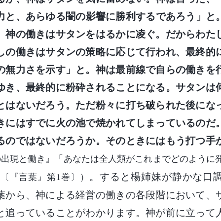
力と、あらゆる闇の影響に勝利するであろう」と
、神の働きはサタンをはるかに凌ぐ。だからわた
しの働きはサタンの策略に応じて行われ、最終的
の無力さを示す」と。神は最前線で自らの働きを
ゆき、最終的に粉砕されることになる。サタンは
とはないだろう。ただ粉々に打ち破られた後にな
きにはすでに火の池で焼かれてしまっているのだ
るのではないだろうか。そのときにはもう打つ手
の出現と働き』「あなたは全人類がこれまでどのように
。すると楊姉妹が静かな口
〔『言葉』第1巻〕）
葉から、神による経営の働きの各段階において、
と追っていることがわかります。神が前に立って