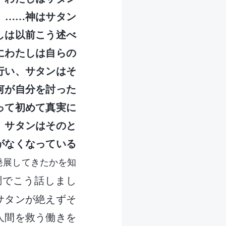
。……神はサタン
しは以前こう述べ
にわたしは自らの
行い、サタンはそ
何が自分を討った
って初めて真実に
。サタンはそのと
がなくなっている
発展してきたかを知
調でこう話しまし
サタンが絶えずそ
人間を救う働きを