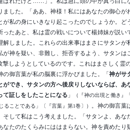
運ばれたけど……」。私は急に頭の中が真っ白に
りました。「ああ、神様！私にはあなたの御心が
とが私の身にいきなり起こったのでしょうか。ど
祈ったあと、私は霊の戦いについて楊姉妹が説い
理解しました。これらの出来事はまさにサタンが
私が神を疑い、非難し、拒否するよう、サタンは
攻撃しようとしているのです。これはまさしく霊の
神の御言葉が私の脳裏に浮かびました。「
神がサ
とができ、サタンの方へ後戻りしないならば、あ
って証しをしたことになる
」
（『神の出現と働き』
。神の御言葉
じることである」〔『言葉』第1巻〕）
。そして私はこう考えました。「サタンよ、あな
あなたのたくらみにははまらない。神を責めたり