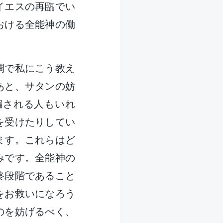
イエスの再臨でい
おける全能神の働
調で私にこう教え
あと、サタンの妨
騙される人もいれ
を受けたりしてい
ます。これらはど
みです。全能神の
終段階であること
をお救いになろう
のを妨げるべく、