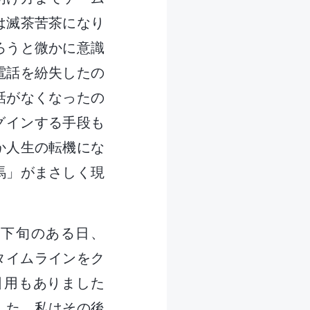
は滅茶苦茶になり
ろうと微かに意識
電話を紛失したの
話がなくなったの
ログインする手段も
か人生の転機にな
馬」がまさしく現
月下旬のある日、
のタイムラインをク
引用もありました
した。私はその後