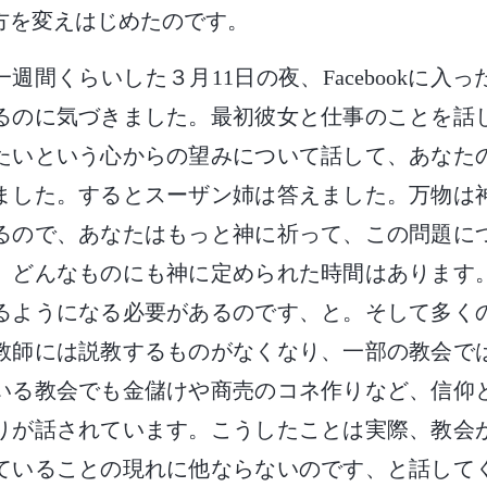
方を変えはじめたのです。
週間くらいした３月11日の夜、Facebookに入
るのに気づきました。最初彼女と仕事のことを話
たいという心からの望みについて話して、あなた
ました。するとスーザン姉は答えました。万物は
るので、あなたはもっと神に祈って、この問題に
。どんなものにも神に定められた時間はあります
るようになる必要があるのです、と。そして多く
教師には説教するものがなくなり、一部の教会で
いる教会でも金儲けや商売のコネ作りなど、信仰
りが話されています。こうしたことは実際、教会
ていることの現れに他ならないのです、と話して