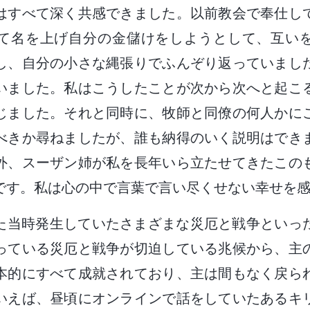
はすべて深く共感できました。以前教会で奉仕し
て名を上げ自分の金儲けをしようとして、互い
し、自分の小さな縄張りでふんぞり返っていまし
いました。私はこうしたことが次から次へと起こ
じました。それと同時に、牧師と同僚の何人かに
べきか尋ねましたが、誰も納得のいく説明はでき
外、スーザン姉が私を長年いら立たせてきたこの
です。私は心の中で言葉で言い尽くせない幸せを
た当時発生していたさまざまな災厄と戦争といっ
っている災厄と戦争が切迫している兆候から、主
本的にすべて成就されており、主は間もなく戻ら
いえば、昼頃にオンラインで話をしていたあるキ