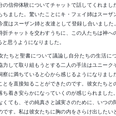
分の信仰体験についてチャットで話してくれまし
もちました。驚いたことにキ・フェイ姉はスーザ
度はスーザン姉と友達として登録し合いました。二人
時折チャットを交わすうちに、この人たちは神へ
ると思うようになりました。
女たちと聖書について議論し自分たちの生活に
協力して取り組もうとする二人の手法はユニーク
洞察に満ちていると心から感じるようになりまし
ことを直接知ることができたのです。彼女たちと
落ち着き安らかになっていくのが感じられました
なくても、その純真さと誠実さのために、いつの
のです。私は彼女たちに胸の内をさらけ出したい