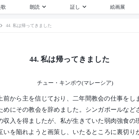
美歌
朗読
証し
絵画展
44. 私は帰ってきました
44. 私は帰ってきました
チュー・キンポウ(マレーシア)
上前から主を信じており、二年間教会の仕事をし
ためにその教会を辞めました。シンガポールなど
の収入を得ましたが、私が生きていた弱肉強食の
互いを陥れようと画策し、いたるところに裏切り