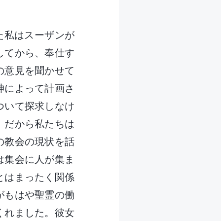
った私はスーザンが
してから、奉仕す
の意見を聞かせて
神によって計画さ
ついて探求しなけ
。だから私たちは
の教会の現状を話
は集会に人が集ま
とはまったく関係
がもはや聖霊の働
くれました。彼女