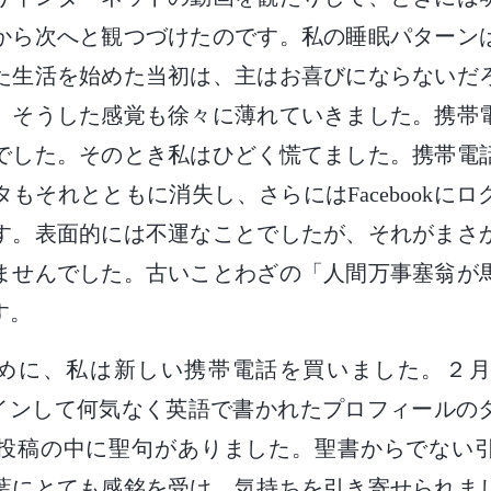
から次へと観つづけたのです。私の睡眠パターン
た生活を始めた当初は、主はお喜びにならないだ
、そうした感覚も徐々に薄れていきました。携帯
でした。そのとき私はひどく慌てました。携帯電
もそれとともに消失し、さらにはFacebookに
す。表面的には不運なことでしたが、それがまさ
ませんでした。古いことわざの「人間万事塞翁が
す。
の初めに、私は新しい携帯電話を買いました。２
にログインして何気なく英語で書かれたプロフィール
投稿の中に聖句がありました。聖書からでない
葉にとても感銘を受け、気持ちを引き寄せられま