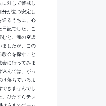
人に対して警戒し
自分が立つ安定し
を送るうちに、心
た日記でした。こ
読むと、魂の空虚
いましたが、この
る教会を探すこと
教会に行ってみま
け込んでは、がっ
欠け落ちているよ
はできませんでし
た。ひたすらテレ
明け方までゲーム