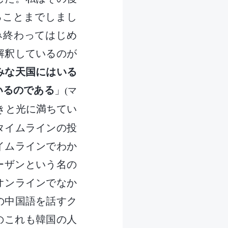
べることまでしまし
み終わってはじめ
解釈しているのが
みな天国にはいる
いるのである
」
(マ
きと光に満ちてい
タイムラインの投
イムラインでわか
スーザンという名の
オンラインでなか
の中国語を話すク
名のこれも韓国の人