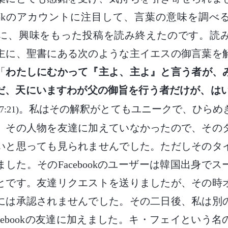
bookのアカウントに注目して、言葉の意味を調
に、興味をもった投稿を読み終えたのです。読
主に、聖書にある次のような主イエスの御言葉を
「
わたしにむかって『主よ、主よ』と言う者が、
だ、天にいますわが父の御旨を行う者だけが、は
。私はその解釈がとてもユニークで、ひらめ
21)
。その人物を友達に加えていなかったので、その
いと思っても見られませんでした。ただしそのタ
した。そのFacebookのユーザーは韓国出身で
とです。友達リクエストを送りましたが、その時
には承認されませんでした。その二日後、私は別
cebookの友達に加えました。キ・フェイという