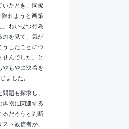
ていたとき、同僚
を陥れようと画策
た。わいせつ行為
るのを見て、気が
こうしたことにつ
ませんでした。と
もやもやに決着を
感じました。
た問題も探求し、
の再臨に関連する
れるだろうと判断
リスト教信者が、