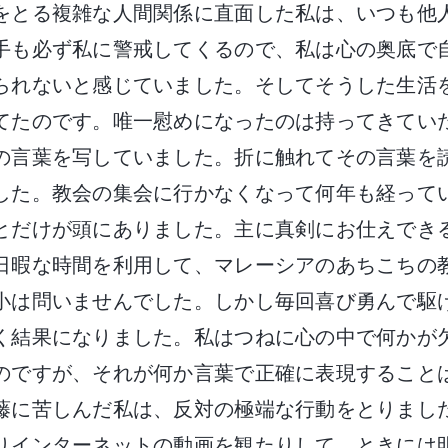
をとる複雑な人間関係に直面した私は、いつも他
手も必ず私に警戒してくるので、私は心の奥底で
られないと感じていました。そしてそうした生活
てたのです。唯一慰めになったのは持ってきてい
の言葉を写していました。折に触れてその言葉を
した。教会の集会に行かなくなって何年も経って
とだけが頭にありました。主に真剣にお仕えでき
日暇な時間を利用して、マレーシアのあちこちの
小は問いませんでした。しかし毎回喜び勇んで駆
く結果になりました。私はつねに心の中で何かが
のですが、それが何か言葉で正確に表現すること
藤に苦しんだ私は、反対の極端な行動をとりまし
りインターネットの動画を観たりして、ときには