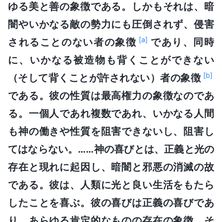
ゆる美と善の象徴である。しかもそれは、暗
闇やいかなる敵の勢力にも圧倒されず、侵害
[a]
されることのない者の象徴
であり、同時
に、いかなる被造物も背くことができない
[b]
（そして背くことが許されない）者の象徴
である。彼の性質は最高権力の象徴なのであ
る。一個人であれ複数であれ、いかなる人間
も神の働きや性質を阻害できないし、阻害し
てはならない。……神の喜びとは、正義と光の
存在と現れに起因し、暗闇と邪悪の消滅の故
である。彼は、人類に光と良い生活をもたら
したことを喜ぶ。彼の喜びは正義の喜びであ
り、あらゆる肯定的なものの存在の象徴、そ