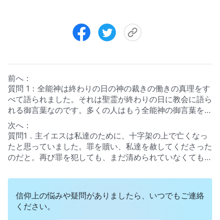
前へ：
質問 1：全能神は終わりの日の神の裁きの働きの真理をす
べて語られました。それは聖霊が終わりの日に教会に語ら
れる御言葉なのです。多くの人はもう全能神の御言葉を読
み、御声を聞いたのです。彼らは皆神の御前に連れて行か
次へ：
れ、小羊の婚宴に参列しています。なんという素晴らしい
質問1．主イエスは私達のために、十字架の上で亡くなっ
祝福でしょう！ですが、多くの兄弟姉妹はまだ御声を聞き
たと思っていました。罪を贖い、私達を赦してくださった
分けられないのです。ですから、今日全能神教会からシャ
のだと。再び罪を犯しても、まだ清められていなくても、
ンさんを招待したのです。神の御声の聞き分け方を明かし
主に全ての罪を赦して頂き、信仰すれば義として頂けるの
て頂きに来ましたこれで私たちも全能神が主イエスの再臨
だと。主のために犠牲を払って奉仕し、辛酸を舐め代価を
だと確かめられます。
払えば、天国に招かれると思っていました。しかし、その
信仰上の悩みや疑問がありましたら、いつでもご連絡
信念に疑いを持つ者もいます。私たちは主に奉仕しても、
ください。
まだ罪と告白を繰り返し、汚れているから、聖なる主にお