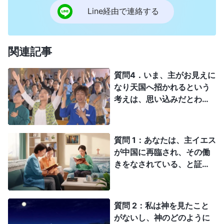
会いできないではないかと。お聞きしたいのは、主のため
Line経由で連絡する
に犠牲を払ってきても、本当に天国に招かれるのでしょう
か？本当にわからないのです。良かったら教えていただけ
ますか。
関連記事
質問4．いま、主がお見えに
なり天国へ招かれるという
考えは、思い込みだとわか
りました。主の御言葉を裏
切る行為です。主の再来を
どう待てば引き上げられる
質問 1：あなたは、主イエス
か、もう少し詳しく教えて
が中国に再臨され、その働
ください。
きをなされている、と証し
をされていますが、これは
主イエスが聖書の中で預言
していますので、私は本当
質問 2：私は神を見たこと
だと思います。「いなずま
がないし、神のどのように