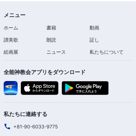
快な罪の落とし穴に深くはまり込み、希望のない状
況でもがき苦しむことになっているとは、思いもよ
メニュー
らなかったのです。
ホーム
書籍
動画
1992年、複雑で困難な手続きを経て、私はそ
讃美歌
朗読
証し
の都市の建設プロジェクトの契約を勝ち取りまし
絵画展
ニュース
私たちについて
た。このプロジェクトが自分にいくらかのお金をも
たらしてくれると私は見込んでいました。そこで全
全能神教会アプリをダウンロード
力を挙げて仕事に取り掛かる準備をしていたとこ
ろ、マネージャーが私に対し、まずは市の４人の役
人に個人の別荘を建ててやらなければならないと告
げました。これは栄達を遂げるよい機会であり、市
私たちに連絡する
の役人に便宜を図ることで、将来お金の心配をしな
いで済むことや、すぐに良い暮らしを送れることが
+81-90-6033-9775
保証されると言うのです。私は希望に胸を膨らま