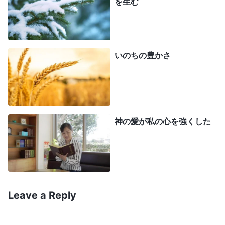
を生む
駆け回り、食事や飲み物を用意して彼らをもてなし
たものでした。さらに、それら監督局の主任たちは
何かと理由をつけて、私にショッピングモールへ同
行させさえしました。そのショッピングモールで彼
いのちの豊かさ
らはデザイナーブランドの服を買い、その支払いを
私に負担させるのです。時にはお金に困っていると
言って、大胆にも直接現金を求めることすらありま
した。プロジェクトを軌道に乗せるためにも、私は
神の愛が私の心を強くした
歯ぎしりしながら怒りをこらえ、彼らにいい顔をし
つつ、損失を被るほかなかったのです。もっとひど
いのは、長い間これらの当局の主任たちに付き添っ
て歓楽街にも行かなければならなかったことです。
Leave a Reply
長期にわたる過度の飲酒と不規則な睡眠パターンの
せいで、私はしまいに胃をこわし、高血圧症にもな