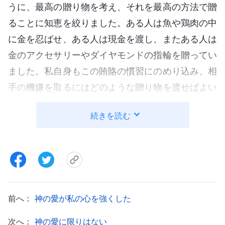
うに、最高の贈り物を考え、それを最高の方法で贈
ることに知恵を絞りました。ある人は魚や鶏肉の中
に金を忍ばせ、ある人は現金を渡し、またある人は
金のアクセサリーやダイヤモンドの指輪を贈ってい
ました。私自身もこの賄賂の慣習にのめり込み、相
手の機嫌を取るにはどのような贈り物を渡せばよい
か、長い時間をかけて考えたものでした。最終的
続きを読む
に、私は苦心の末に契約を勝ち取りました。しか
し、私たちがその仕事に着手するや否や、建設局、
建設設計協会、品質技術監督局の役人、さらには地
元の実力者たちが、「仕事を監督、指示する」ため
に大勢でやってきたのです。彼らは、この現場には
前へ：
神の愛が私の心を強くした
あれこれの問題があるとか、ここが基準に達してい
ないとか、いろいろと言ってきました。午前中かけ
次へ：
神の愛に限りはない