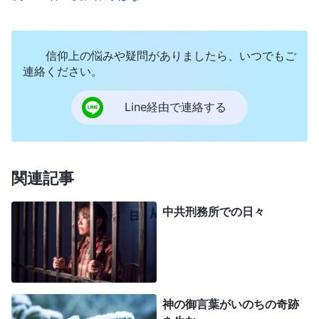
て検査した後も、私たちはまだ仕事を始めることが
できなかったのです。私はすぐさま、彼らを一人残
らず高級レストランのアルコール付きのランチに招
信仰上の悩みや疑問がありましたら、いつでもご
連絡ください。
待しました。私にとっては数千元もの失費でした。
さらに、ランチの終わり際には、彼ら一人ひとりに
Line経由で連絡する
2,000元から10,000万元の賄賂まで渡さなければな
りませんでした。そうすることが、仕事に着手する
上で必要な彼らの許可と承認を得る唯一の方法だっ
関連記事
たのです。しかし仕事が実際に始まった後でさえ、
中共刑務所での日々
監督局は検査官を定期的に送り込み、プロジェクト
の検査にあたらせました。そのような検査は「所定
の活動」とされていましたが、実際には私たちから
もっとお金を搾り取る別の口実に過ぎなかったので
神の御言葉がいのちの奇跡
す。彼らが現場へお出ましになるたび、私は忙しく