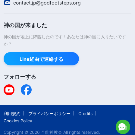
contact.jp@godfootsteps.org
せ、銀行でローンを組んだ上に、友人や親類からも
お金を借りました。自分にできるあらゆる手段を尽
神の国が来ました
くしてお金をかき集めて、その４軒の別荘を建てる
神の国が地上に降臨したのです！あなたは神の国に入りたいです
十分な元手を確保しようとしたのです。ところが、
か？
その建設工事が完成に近づいたころ、中央規律検査
委員会の幹部役人がやってきました。私は事を丸く
Line経由で連絡する
収めてあの４人の役人を守るため、さらにお金を使
わなければならなくなったのです。それでも結局、
フォローする
私の必死の努力にもかかわらず、彼らを法律の力か
ら守ることはできませんでした。４人の市の役人は
収賄と汚職の容疑をかけられ、検査当局の処分を受
利用規約
プライバシーポリシー
Credits
けました。私が苦心して練り上げた立派な計画も、
Cookies Policy
水泡に帰してしまったのです。４軒の別荘は未完成
Copyright © 2026
全能神教会
All rights reserved.
のまま当局に没収され、私は数十万元もの負債を抱