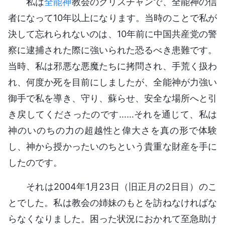
私は
全能神
教会のクリスチャンで、全能神の信
者になって10年以上になります。当時のことで私が
決して忘れられないのは、10年前に中国共産党の警
察に逮捕された際に強いられた恐るべき患難です。
当時、私は邪悪な悪魔たちに拷問され、手荒く扱わ
れ、何度か死を目前にしましたが、全能神が力強い
御手で私を導き、守り、蘇らせ、安全な場所へと引
き戻してくださったのです……それを通じて、私は
神のいのちの力の超越性と偉大さを真の形で体験
し、神から授かったいのちという貴重な財産を手に
したのです。
それは2004年1月23日（旧正月の2日目）のこ
とでした。私は教会の姉妹のもとを訪ねなければな
らなくなりました。困った状況におかれて至急助け