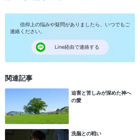
る中、私は床に崩れ落ちました。腹立たしさが募
り、「私が一体何をしたと言うの。どうしてこんな
ふうに殴ったりするんですか」と言って彼らを説得
信仰上の悩みや疑問がありましたら、いつでもご
し、自分の言い分を主張したくて仕方なかったので
連絡ください。
すが、彼らと理性的に話す術などありませんでし
Line経由で連絡する
た。なぜなら中国共産党政府は理性的な話などしな
いからです。私は困惑こそしていましたが、彼らの
暴力に屈しようとは思いませんでした。途方に暮れ
関連記事
ていたまさにそのとき、私は突然、これら中国共産
党政府の邪悪な警察官たちはとてつもなく不合理
迫害と苦しみが深めた神へ
の愛
で、私に理性的な言葉を何１つ喋らせようとしない
のだから、何も話す必要はないと考えました。黙っ
ていたほうがいい、そうすれば連中の役には立たな
いんだから、というわけです。このように考えた私
洗脳との戦い