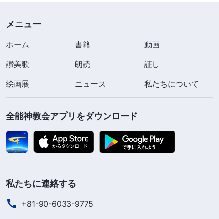
家族が滅茶苦茶にされた。この女は嘘つきで、正直
メニュー
な人を騙し、公の秩序を乱している……」こうして
刑務官に騙された他の囚人たちは、私への対処は甘
ホーム
書籍
動画
過ぎで、私ほどの悪人には銃殺刑がふさわしいと口
讃美歌
朗読
証し
を揃えて言いました。私はそれを聞いて猛烈に腹が
絵画展
ニュース
私たちについて
立ちましたが、できることは何もありません。私の
抵抗の試みはまったく無駄で、さらなる責め苦と残
全能神教会アプリをダウンロード
虐行為を引き起こしただけでした。拘置所では、刑
務官が囚人たちに毎日規則を暗唱させていました。
「罪を自白し法に従うこと。罪を犯すよう他人
をそそのかしてはならない。徒党を組んではならな
私たちに連絡する
い。喧嘩をしてはならない。他人を虐めたり侮辱し
+81-90-6033-9775
たりしてはならない。他人に言いがかりをつけては