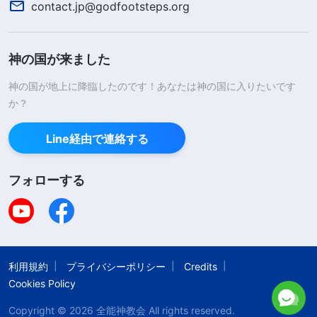
ならない。他人の食べ物や所持品を盗んではならな
contact.jp@godfootsteps.org
い。他人をからかってはならない。刑務所内で乱暴
行為を働く者は厳重に処分される。いかなる規則違
神の国が来ました
反であっても、即座に刑務官または看守に報告する
神の国が地上に降臨したのです！あなたは神の国に入りたいです
こと。事実を隠蔽すること、規制違反を犯した囚人
か？
を守ることは禁じられており、刑務所規則は人道に
かなう形で施行されなければならない……」ところ
Line経由で連絡する
が現実はというと、刑務官は他の囚人たちに私を痛
フォローする
めつけるよう働きかけ、私へのいたずらを許してい
たのです。気温が零下８ないし９度のときに私の靴
を水に浸したり、私の食べ物にこっそり水を入れた
りしていました。夜になって私が寝ているあいだ、
利用規約
プライバシーポリシー
Credits
私の綿入りの上着をずぶぬれにするということもあ
Cookies Policy
りました。私を便所の隣で寝かせ、掛け布団をはぎ
Copyright © 2026
全能神教会
All rights reserved.