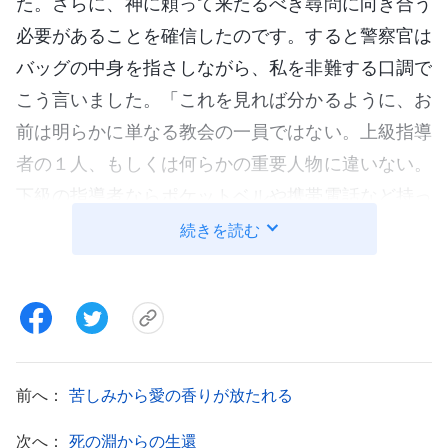
た。さらに、神に頼って来たるべき尋問に向き合う
必要があることを確信したのです。すると警察官は
バッグの中身を指さしながら、私を非難する口調で
こう言いました。「これを見れば分かるように、お
前は明らかに単なる教会の一員ではない。上級指導
者の１人、もしくは何らかの重要人物に違いない。
下級の指導者ならポケットベルや携帯電話など持っ
ていないからな。違うか？」私が「何のことだか分
続きを読む
かりません」と答えたところ、相手は「知らないふ
りをしてるんだろ！」と声を荒げ、しゃがんで話せ
と命令しました。しかし私が従おうとしないので、
連中は私を取り囲むと、殺そうとするかのように殴
る蹴るの暴行を加えてきたのです。顔が血まみれに
前へ：
苦しみから愛の香りが放たれる
なって腫れ上がり、体中が耐えがたい苦痛に苛まれ
次へ：
死の淵からの生還