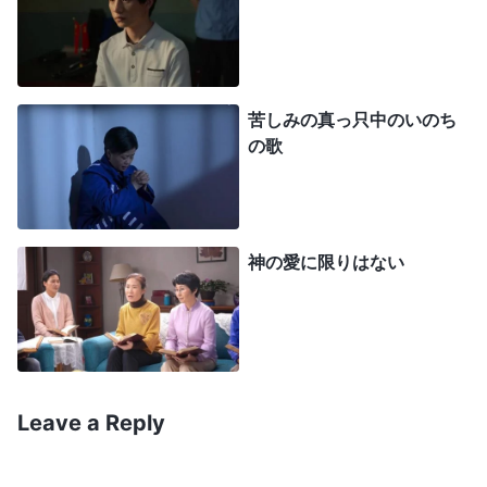
は、彼らの言うことに注意を払うのを止めました。
この方法が私に何の効果もないと知った邪悪な警察
官たちは、猛烈に怒りだしてさらに野蛮になりまし
た。拷問によって私に白状させることにしたので
苦しみの真っ只中のいのち
す。床にねじ止めされた金属製の椅子に手錠をかけ
の歌
られ、しゃがむことも立ち上がることもできない姿
勢にさせられます。すると警官の1人が、手錠がか
かっていない方の手を椅子の上に置いて、手の甲に
神の愛に限りはない
青黒いあざが出来るまで靴で殴りました。その間、
もう１人の警官が革靴で私の足を踏みつけ、私のつ
ま先を潰すように靴を転がしました。そのとき私
は、心臓にまっすぐ突き刺さるかのようなとてつも
ない痛みを感じました。その後、６、７人の警官が
Leave a Reply
交代で私を拷問しました。その１人は腕の関節を集