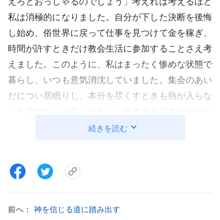
えろとおっしゃるのでしょう」考えれば考えるほど
私は消極的になりました。自分が下した決断を後悔
し始め、俗世界に戻って仕事を見つけて金を稼ぎ、
時間が許すときだけ教会生活に参加することさえ考
えました。このように、私はまったく惨めな状態で
暮らし、いつも意気消沈していました。集会のあい
だについ居眠りし、本分を尽くすときも熱が入らな
い有様です。以前にはあった前進する活力が自分に
あるとは感じられず、さりとて退却する勇気もあり
続きを読む
ませんでした。まさに動きが取れない困った立場に
置かれたのです。そのころ、七年間の試練という困
難に耐えられず、神様に背を向けて信仰を失う人が
いました。その知らせを聞いて私は衝撃を受けまし
たが、それは頭の中で警報が鳴ったかのようでし
前へ：
神を信じる道に踏み出す