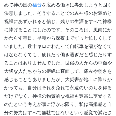
めて神の国の
福音
を広める働きに専念しようと固く
決意しました。そうすることでのみ神様のお褒めと
祝福にあずかれると信じ、残りの生涯をすべて神様
に捧げることにしたのです。そのころは、風雨にか
かわらず毎日、早朝から深夜までずっと忙しくして
いました。数十キロにわたって自転車を漕がなくて
はならなくても、疲れたり働き過ぎだと感じたりす
ることはありませんでした。世俗の人からの中傷や
大切な人たちからの拒絶に直面して、痛みや弱さを
感じることもありましたが、大災害が地上に降りか
かっても、自分はそれを免れて永遠のいのちを得る
だけでなく、神様の物質的な祝福も豊富に享受する
のだという考えが頭に浮かぶ限り、私は高揚感と自
分の努力はすべて無駄ではないという感覚で満たさ