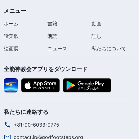
志とあなたがたが支払う代償は今のためだけであ
メニュー
り、そのときのためではないのではないのか。あな
ホーム
書籍
動画
たがたは美しい終着点を確保するために、最後に一
つの努力をするだけでいたいと思っている。あなた
讃美歌
朗読
証し
がたの目的は取り引きをすることのみであり、真理
絵画展
ニュース
私たちについて
に対する負債を抱えないようにすることではなく、
とりわけわたしが支払った代償を償還するためでは
全能神教会アプリをダウンロード
ない。つまり、自分の聡明さを用いる用意があるだ
けで、戦う覚悟はない。それがあなたがたの心から
の願いではなかろうか。あなたがたは自分自身を隠
してはならず、またそれ以上に、自分の終着点のた
私たちに連絡する
めに食事や睡眠が出来なくなるほど頭脳を苦しめて
はならない。最後にはあなたがたの結末は既に定め
+81-90-6033-9775
られているというのが本当ではないのか。
」
（『神
contact.jp@godfootsteps.org