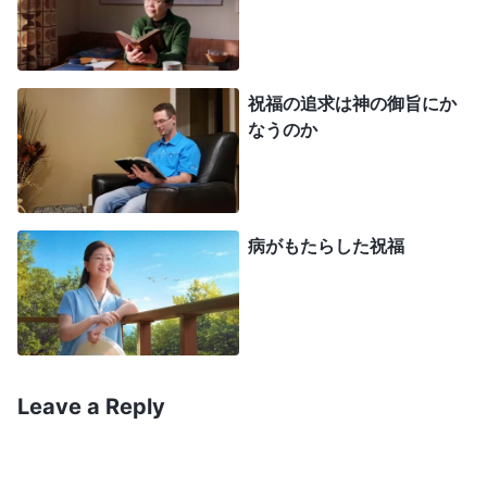
は試練を通じて解決されなければなりません。人が
清められていない側面がどれであろうと、その側面
において精錬されなければなりません。それが神の
祝福の追求は神の御旨にか
采配なのです。あなたが自分の堕落を認識できるよ
なうのか
う、神はあなたのために環境を整え、そこでの精錬
をあなたに強います。最終的に、あなたは死んで企
みや欲望を諦め、神の支配と采配に服従したいと思
病がもたらした祝福
うまでになります。
」
（『
キリスト
の言葉の記録』の
神様の御
「試練のさなかに神を満足させるには」より）
言葉は、私がそのとき置かれていた窮地の完全なる
暴露でした。さらに七年間の試練を経なければなら
ないと聞いた瞬間、私は消極性の穴に沈み、不満で
Leave a Reply
一杯になり、神様に反抗しました。自分は仕事を辞
めて家庭生活を捨て、一般的な信者よりもはるかに