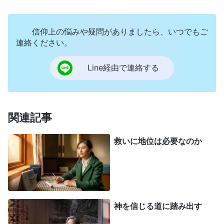
た。そして自身の現状に目を向け、何かをして変わ
らなければ、自分も大きな危険にさらされると気づ
信仰上の悩みや疑問がありましたら、いつでもご
きました。しかし、現状を変えて、この消極性から
連絡ください。
抜け出るにはどうすればいいというのでしょうか。
Line経由で連絡する
それから程なくして、私は神様の御言葉である
以下の文章を目にしました。「
七年間の試練の話に
なるたびに、多くの人がとりわけ不安を感じて意気
関連記事
消沈し、中には文句を言う人もいるなど、ありとあ
らゆる反応が見られます。それらの反応から、人が
救いに地位は必要なのか
いまそのような試練を必要としているのは明らかで
す。そうした艱難と精錬が必要なのです。神への信
仰において人が求めるのは将来の祝福を得ることで
あり、それが信仰における目標です。すべての人に
神を信じる道に踏み出す
この意図と望みがありますが、人の本性にある堕落