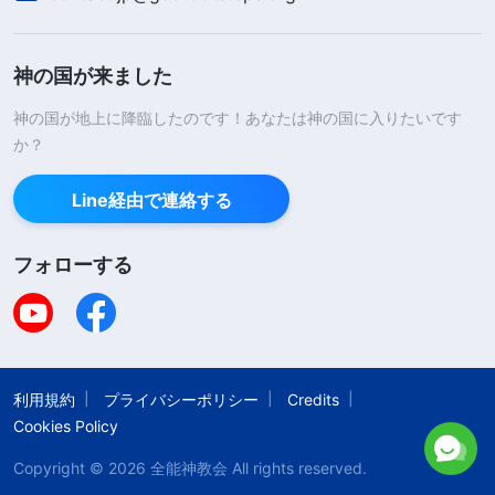
の出現と働き』「終着点について」〔『言葉』第1巻〕）
神様の御言葉における裁きと刑罰によって、私は恥
神の国が来ました
ずかしさを感じるとともに、自分の考えと行動を振
神の国が地上に降臨したのです！あなたは神の国に入りたいです
り返って、それらが神様が暴かれたものと同じであ
か？
ることに気づきました。そして最初に教会に入り、
まだ仕事をしながら本分を尽くしていたころのこと
Line経由で連絡する
を思い出しました。神様の働きがあと少しで終わり
フォローする
を迎えると聞いたとき、しばらくのあいだ神様のた
めに費やすことに自分をすっかり捧げさえすれば、
神様の祝福を受け、報いを得られるのだと心の中で
思いました。神様の働きが終わった瞬間、間違いな
利用規約
プライバシーポリシー
Credits
く御国に入れるようにと、私は肉体的な快楽を残ら
Cookies Policy
ず捨てて本分を費やすことに没頭しました。しか
Copyright © 2026
全能神教会
All rights reserved.
し、さらに七年間の試練を経なければならないと聞