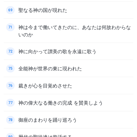
聖なる神の国が現れた
69
神は今まで働いてきたのに、あなたは何故わからな
71
いのか
神に向かって讃美の歌を永遠に歌う
72
全能神が世界の東に現われた
75
裁きが心を目覚めさせた
76
神の偉大なる働きの完成 を賛美しよう
77
御座のまわりを踊り巡ろう
78
歴代の聖徒達は復活する
80