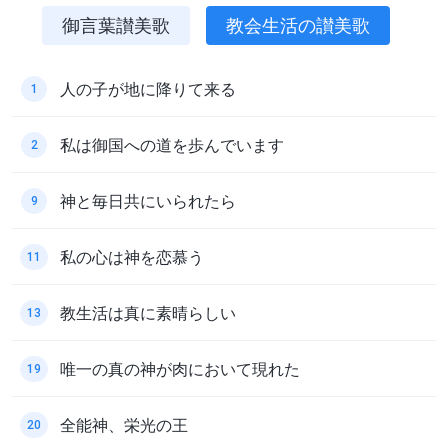
御言葉讃美歌
教会生活の讃美歌
人の子が地に降りて来る
1
私は御国への道を歩んでいます
2
神と毎日共にいられたら
9
私の心は神を恋慕う
11
教生活は真に素晴らしい
13
唯一の真の神が肉において現れた
19
全能神、栄光の王
20